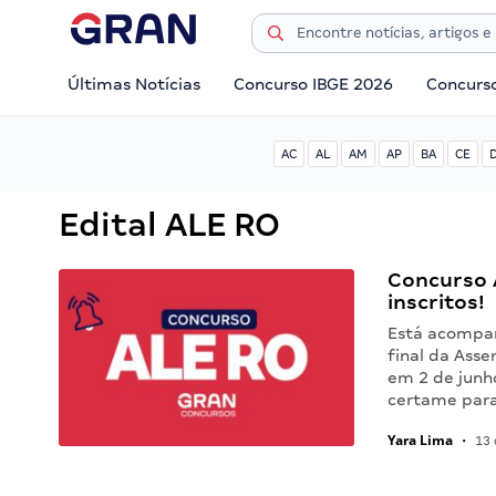
Últimas Notícias
Concurso IBGE 2026
Concurs
AC
AL
AM
AP
BA
CE
Edital ALE RO
Concurso 
inscritos!
Está acompan
final da Ass
em 2 de junho
certame para
Yara Lima
•
13 