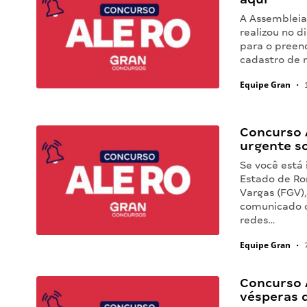
A Assembleia
realizou no d
para o preen
cadastro de 
Equipe Gran
•
1
Concurso 
urgente s
Se você está 
Estado de Ro
Vargas (FGV)
comunicado o
redes…
Equipe Gran
•
7
Concurso 
vésperas 