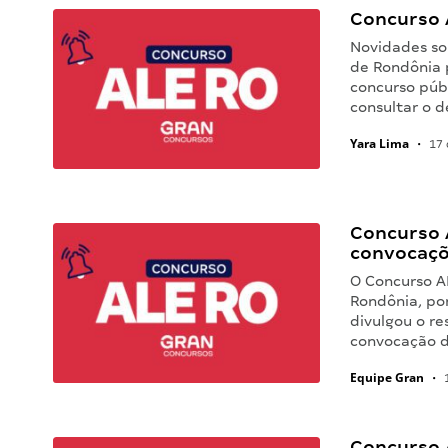
Concurso A
Novidades so
de Rondônia p
concurso púb
consultar o 
Yara Lima
•
17 
Concurso A
convocaçõ
O Concurso A
Rondônia, po
divulgou o re
convocação d
Equipe Gran
•
1
Concurso A