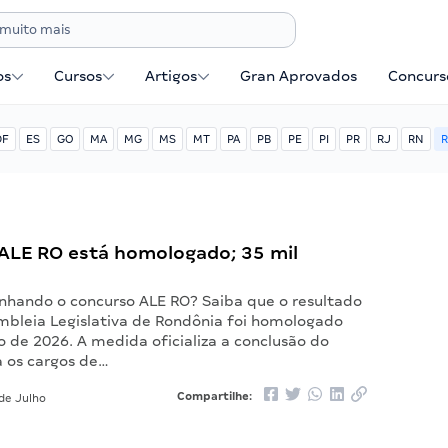
os
Cursos
Artigos
Gran Aprovados
Concurse
DF
ES
GO
MA
MG
MS
MT
PA
PB
PE
PI
PR
RJ
RN
R
ALE RO está homologado; 35 mil
hando o concurso ALE RO? Saiba que o resultado
embleia Legislativa de Rondônia foi homologado
 de 2026. A medida oficializa a conclusão do
 os cargos de…
Compartilhe:
de Julho