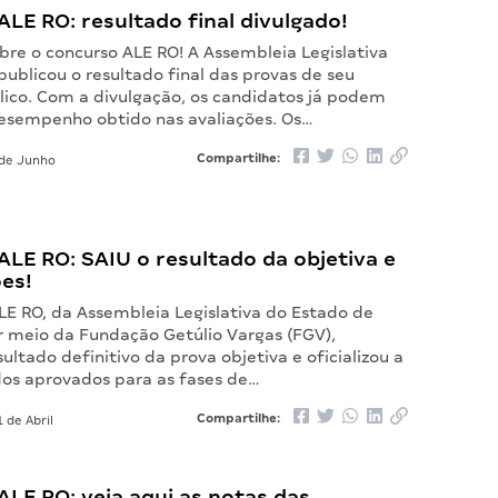
LE RO: resultado final divulgado!
bre o concurso ALE RO! A Assembleia Legislativa
ublicou o resultado final das provas de seu
lico. Com a divulgação, os candidatos já podem
desempenho obtido nas avaliações. Os…
Compartilhe:
de Junho
LE RO: SAIU o resultado da objetiva e
es!
LE RO, da Assembleia Legislativa do Estado de
r meio da Fundação Getúlio Vargas (FGV),
sultado definitivo da prova objetiva e oficializou a
os aprovados para as fases de…
Compartilhe:
 de Abril
LE RO: veja aqui as notas das