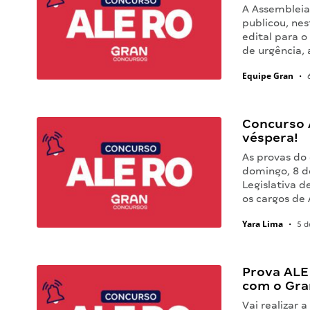
A Assembleia
publicou, nes
edital para 
de urgência, 
Equipe Gran
•
6
Concurso 
véspera!
As provas do
domingo, 8 d
Legislativa d
os cargos de 
Yara Lima
•
5 d
Prova ALE 
com o Gra
Vai realizar 