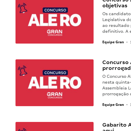
objetivas
Os candidato
Legislativa d
ao resultado 
definitivo. A
Equipe Gran
•
1
Concurso 
prorrogado
O Concurso A
nesta quinta-
Assembleia L
prorrogação 
Equipe Gran
•
1
Gabarito A
aqui