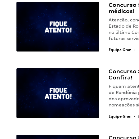
Concurso 
médicos!
Atenção, conc
Estado de Ro
no último Co
futuros servi
Equipe Gran
•
1
Concurso 
Confira!
Fiquem atent
de Rondônia 
dos aprovado
nomeações sã
Equipe Gran
•
8
Concurso 