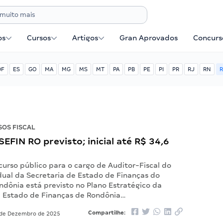
os
Cursos
Artigos
Gran Aprovados
Concurse
DF
ES
GO
MA
MG
MS
MT
PA
PB
PE
PI
PR
RJ
RN
R
OS FISCAL
EFIN RO previsto; inicial até R$ 34,6
urso público para o cargo de Auditor-Fiscal do
dual da Secretaria de Estado de Finanças do
ndônia está previsto no Plano Estratégico da
e Estado de Finanças de Rondônia…
Compartilhe:
de Dezembro de 2025