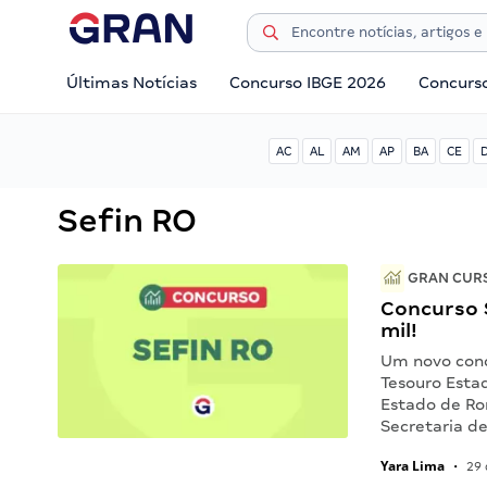
Últimas Notícias
Concurso IBGE 2026
Concurs
AC
AL
AM
AP
BA
CE
Sefin RO
GRAN CURS
Concurso S
mil!
Um novo conc
Tesouro Esta
Estado de Ro
Secretaria d
Yara Lima
•
29 