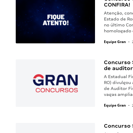
CONFIRA!
Atenção, conc
Estado de Ro
no último Co
homologado e
Equipe Gran
•
2
Concurso 
de auditor
A Estadual F
RO) divulgou
de Auditor Fi
vagas amplia
Equipe Gran
•
2
Concurso 