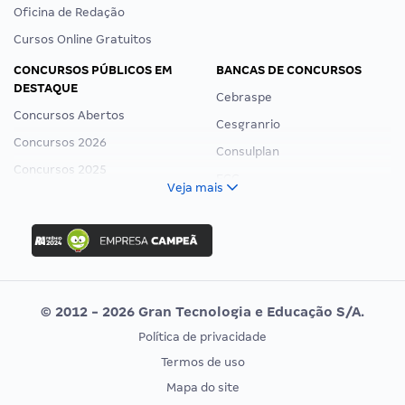
Oficina de Redação
Cursos Online Gratuitos
CONCURSOS PÚBLICOS EM
BANCAS DE CONCURSOS
DESTAQUE
Cebraspe
Concursos Abertos
Cesgranrio
Concursos 2026
Consulplan
Concursos 2025
FCC
Veja mais
Concurso Nacional Unificado
FGV
Concurso Ibama
Idecan
Concurso MPU
Selecon
Editais publicados
Uniase
© 2012 - 2026 Gran Tecnologia e Educação S/A.
Vunesp
Política de privacidade
CONCURSOS POR PROFISSÃO
EXAME DE ORDEM
Termos de uso
Concursos Administrativos
OAB
Mapa do site
Concursos Educação
Prova OAB