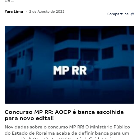
de…
Yara Lima
•
2 de Agosto de 2022
Compartilhe
Concurso MP RR: AOCP é banca escolhida
para novo edital!
Novidades sobre o concurso MP RR! O Ministério Público
do Estado de Roraima acaba de definir banca para um