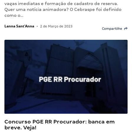
vagas imediatas e formação de cadastro de reserva.
Quer uma notícia animadora? O Cebraspe foi definido
como o…
Lanna Sant'Anna
•
2 de Março de 2023
Compartilhe
Concurso PGE RR Procurador: banca em
breve. Veja!