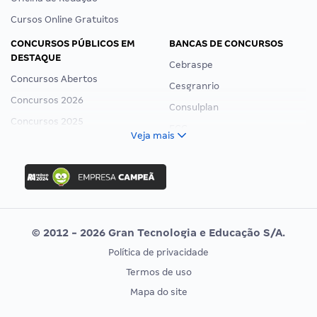
Cursos Online Gratuitos
CONCURSOS PÚBLICOS EM
BANCAS DE CONCURSOS
DESTAQUE
Cebraspe
Concursos Abertos
Cesgranrio
Concursos 2026
Consulplan
Concursos 2025
FCC
Veja mais
Concurso Nacional Unificado
FGV
Concurso Ibama
Idecan
Concurso MPU
Selecon
Editais publicados
Uniase
© 2012 - 2026 Gran Tecnologia e Educação S/A.
Vunesp
Política de privacidade
CONCURSOS POR PROFISSÃO
EXAME DE ORDEM
Termos de uso
Concursos Administrativos
OAB
Mapa do site
Concursos Educação
Prova OAB