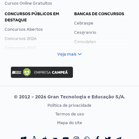
Cursos Online Gratuitos
CONCURSOS PÚBLICOS EM
BANCAS DE CONCURSOS
DESTAQUE
Cebraspe
Concursos Abertos
Cesgranrio
Concursos 2026
Consulplan
Concursos 2025
FCC
Veja mais
Concurso Nacional Unificado
FGV
Concurso Ibama
Idecan
Concurso MPU
Selecon
Editais publicados
Uniase
© 2012 - 2026 Gran Tecnologia e Educação S/A.
Vunesp
Política de privacidade
CONCURSOS POR PROFISSÃO
EXAME DE ORDEM
Termos de uso
Concursos Administrativos
OAB
Mapa do site
Concursos Educação
Prova OAB
Concursos Fiscais
Calendário OAB