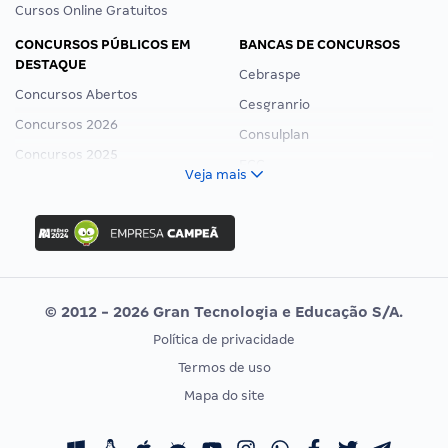
Cursos Online Gratuitos
CONCURSOS PÚBLICOS EM
BANCAS DE CONCURSOS
DESTAQUE
Cebraspe
Concursos Abertos
Cesgranrio
Concursos 2026
Consulplan
Concursos 2025
FCC
Veja mais
Concurso Nacional Unificado
FGV
Concurso Ibama
Idecan
Concurso MPU
Selecon
Editais publicados
Uniase
© 2012 - 2026 Gran Tecnologia e Educação S/A.
Vunesp
Política de privacidade
CONCURSOS POR PROFISSÃO
EXAME DE ORDEM
Termos de uso
Concursos Administrativos
OAB
Mapa do site
Concursos Educação
Prova OAB
Concursos Fiscais
Calendário OAB