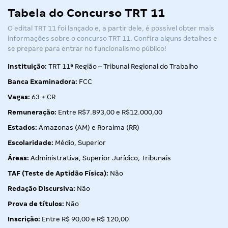
Tabela do Concurso TRT 11
O
edital TRT 11
foi lançado e, a partir dele, é possível obter mais
informações sobre o
concurso TRT 11
. Confira alguns detalhes e
se prepare para entrar no funcionalismo público!
Instituição:
TRT 11ª Região – Tribunal Regional do Trabalho
Banca Examinadora:
FCC
Vagas:
63 + CR
Remuneração:
Entre R$7.893,00 e R$12.000,00
Estados:
Amazonas (AM) e Roraima (RR)
Escolaridade:
Médio, Superior
Áreas:
Administrativa, Superior Jurídico, Tribunais
TAF (Teste de Aptidão Física):
Não
Redação Discursiva:
Não
Prova de títulos:
Não
Inscrição:
Entre R$ 90,00 e R$ 120,00