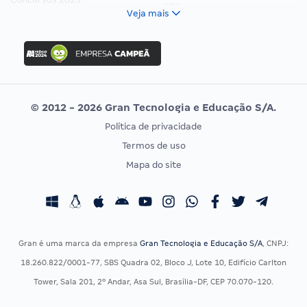
FCC
Veja mais
Concurso Nacional Unificado
FGV
Concurso Ibama
Idecan
Concurso MPU
Selecon
Editais publicados
Uniase
© 2012 - 2026 Gran Tecnologia e Educação S/A.
Vunesp
Política de privacidade
CONCURSOS POR PROFISSÃO
EXAME DE ORDEM
Termos de uso
Concursos Administrativos
OAB
Mapa do site
Concursos Educação
Prova OAB
Concursos Fiscais
Calendário OAB
Concursos Jurídicos
Questões OAB
Concursos Militares
Recursos OAB
Gran é uma marca da empresa
Gran Tecnologia e Educação S/A
, CNPJ:
Concursos Policiais
Exame de Ordem
18.260.822/0001-77, SBS Quadra 02, Bloco J, Lote 10, Edifício Carlton
Concursos Saúde
Tower, Sala 201, 2º Andar, Asa Sul, Brasília-DF, CEP 70.070-120.
Concursos Tribunais