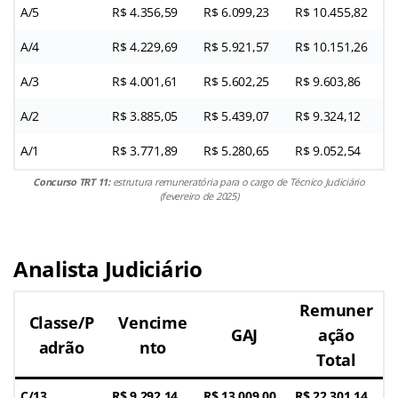
A/5
R$ 4.356,59
R$ 6.099,23
R$ 10.455,82
A/4
R$ 4.229,69
R$ 5.921,57
R$ 10.151,26
A/3
R$ 4.001,61
R$ 5.602,25
R$ 9.603,86
A/2
R$ 3.885,05
R$ 5.439,07
R$ 9.324,12
A/1
R$ 3.771,89
R$ 5.280,65
R$ 9.052,54
Concurso TRT 11:
estrutura remuneratória para o cargo de Técnico Judiciário
(fevereiro de 2025)
Analista Judiciário
Remuner
Classe/P
Vencime
GAJ
ação
adrão
nto
Total
C/13
R$ 9.292,14
R$ 13.009,00
R$ 22.301,14