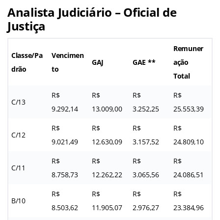
Analista Judiciário – Oficial de
Justiça
Remuner
Classe/Pa
Vencimen
GAJ
GAE **
ação
drão
to
Total
R$
R$
R$
R$
C/13
9.292,14
13.009,00
3.252,25
25.553,39
R$
R$
R$
R$
C/12
9.021,49
12.630,09
3.157,52
24.809,10
R$
R$
R$
R$
C/11
8.758,73
12.262,22
3.065,56
24.086,51
R$
R$
R$
R$
B/10
8.503,62
11.905,07
2.976,27
23.384,96