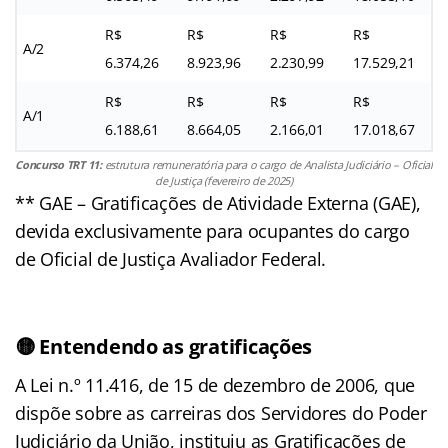
R$
R$
R$
R$
A/2
6.374,26
8.923,96
2.230,99
17.529,21
R$
R$
R$
R$
A/1
6.188,61
8.664,05
2.166,01
17.018,67
Concurso TRT 11:
estrutura remuneratória para o cargo de Analista Judiciário – Oficial
de Justiça (fevereiro de 2025)
** GAE – Gratificações de Atividade Externa (GAE),
devida exclusivamente para ocupantes do cargo
de Oficial de Justiça Avaliador Federal.
🟡 Entendendo as gratificações
A Lei n.º 11.416, de 15 de dezembro de 2006, que
dispõe sobre as carreiras dos Servidores do Poder
Judiciário da União, instituiu as Gratificações de