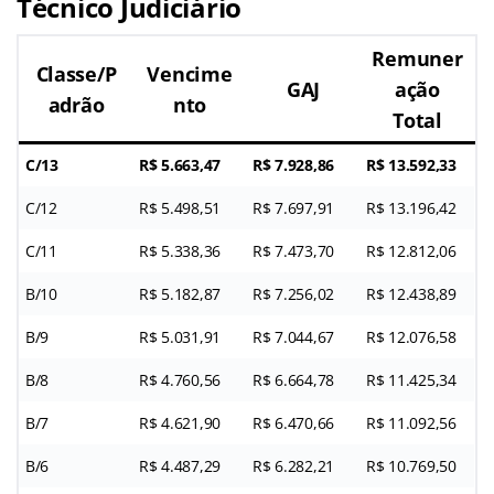
Técnico Judiciário
Remuner
Classe/P
Vencime
GAJ
ação
adrão
nto
Total
C/13
R$ 5.663,47
R$ 7.928,86
R$ 13.592,33
C/12
R$ 5.498,51
R$ 7.697,91
R$ 13.196,42
C/11
R$ 5.338,36
R$ 7.473,70
R$ 12.812,06
B/10
R$ 5.182,87
R$ 7.256,02
R$ 12.438,89
B/9
R$ 5.031,91
R$ 7.044,67
R$ 12.076,58
B/8
R$ 4.760,56
R$ 6.664,78
R$ 11.425,34
B/7
R$ 4.621,90
R$ 6.470,66
R$ 11.092,56
B/6
R$ 4.487,29
R$ 6.282,21
R$ 10.769,50