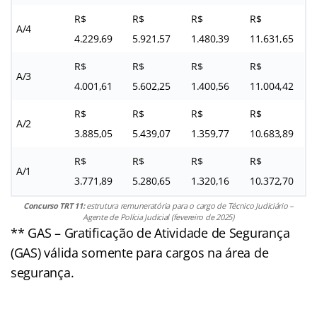
R$
R$
R$
R$
A/4
4.229,69
5.921,57
1.480,39
11.631,65
R$
R$
R$
R$
A/3
4.001,61
5.602,25
1.400,56
11.004,42
R$
R$
R$
R$
A/2
3.885,05
5.439,07
1.359,77
10.683,89
R$
R$
R$
R$
A/1
3.771,89
5.280,65
1.320,16
10.372,70
Concurso TRT 11:
estrutura remuneratória para o cargo de Técnico Judiciário –
Agente de Polícia Judicial (fevereiro de 2025)
** GAS – Gratificação de Atividade de Segurança
(GAS) válida somente para cargos na área de
segurança.