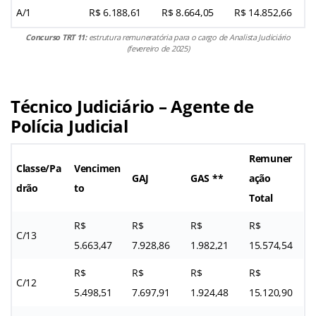
A/1
R$ 6.188,61
R$ 8.664,05
R$ 14.852,66
Concurso TRT 11:
estrutura remuneratória para o cargo de Analista Judiciário
(fevereiro de 2025)
Técnico Judiciário – Agente de
Polícia Judicial
Remuner
Classe/Pa
Vencimen
GAJ
GAS **
ação
drão
to
Total
R$
R$
R$
R$
C/13
5.663,47
7.928,86
1.982,21
15.574,54
R$
R$
R$
R$
C/12
5.498,51
7.697,91
1.924,48
15.120,90