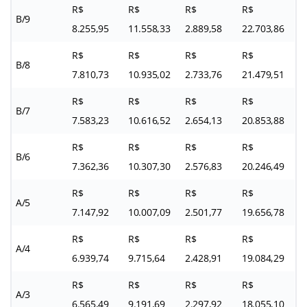
R$
R$
R$
R$
B/9
8.255,95
11.558,33
2.889,58
22.703,86
R$
R$
R$
R$
B/8
7.810,73
10.935,02
2.733,76
21.479,51
R$
R$
R$
R$
B/7
7.583,23
10.616,52
2.654,13
20.853,88
R$
R$
R$
R$
B/6
7.362,36
10.307,30
2.576,83
20.246,49
R$
R$
R$
R$
A/5
7.147,92
10.007,09
2.501,77
19.656,78
R$
R$
R$
R$
A/4
6.939,74
9.715,64
2.428,91
19.084,29
R$
R$
R$
R$
A/3
6.565,49
9.191,69
2.297,92
18.055,10