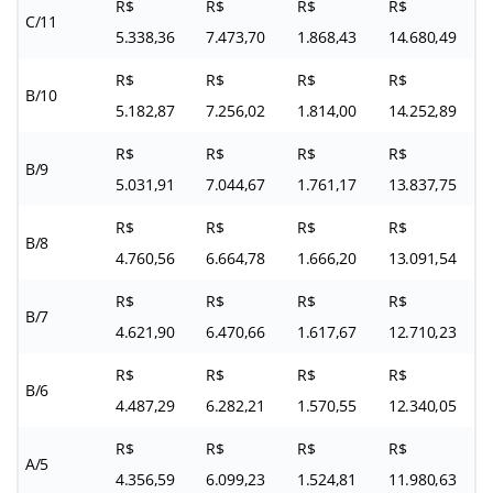
R$
R$
R$
R$
C/11
5.338,36
7.473,70
1.868,43
14.680,49
R$
R$
R$
R$
B/10
5.182,87
7.256,02
1.814,00
14.252,89
R$
R$
R$
R$
B/9
5.031,91
7.044,67
1.761,17
13.837,75
R$
R$
R$
R$
B/8
4.760,56
6.664,78
1.666,20
13.091,54
R$
R$
R$
R$
B/7
4.621,90
6.470,66
1.617,67
12.710,23
R$
R$
R$
R$
B/6
4.487,29
6.282,21
1.570,55
12.340,05
R$
R$
R$
R$
A/5
4.356,59
6.099,23
1.524,81
11.980,63