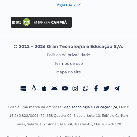
FCC
Veja mais
Concurso Nacional Unificado
FGV
Concurso Ibama
Idecan
Concurso MPU
Selecon
Editais publicados
Uniase
© 2012 - 2026 Gran Tecnologia e Educação S/A.
Vunesp
Política de privacidade
CONCURSOS POR PROFISSÃO
EXAME DE ORDEM
Termos de uso
Concursos Administrativos
OAB
Mapa do site
Concursos Educação
Prova OAB
Concursos Fiscais
Calendário OAB
Concursos Jurídicos
Questões OAB
Concursos Militares
Recursos OAB
Gran é uma marca da empresa
Gran Tecnologia e Educação S/A
, CNPJ:
Concursos Policiais
Exame de Ordem
18.260.822/0001-77, SBS Quadra 02, Bloco J, Lote 10, Edifício Carlton
Concursos Saúde
Tower, Sala 201, 2º Andar, Asa Sul, Brasília-DF, CEP 70.070-120.
Concursos Tribunais