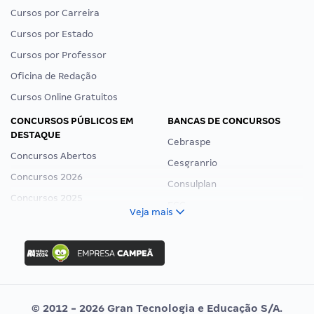
Cursos por Carreira
Cursos por Estado
Cursos por Professor
Oficina de Redação
Cursos Online Gratuitos
CONCURSOS PÚBLICOS EM
BANCAS DE CONCURSOS
DESTAQUE
Cebraspe
Concursos Abertos
Cesgranrio
Concursos 2026
Consulplan
Concursos 2025
FCC
Veja mais
Concurso Nacional Unificado
FGV
Concurso Ibama
Idecan
Concurso MPU
Selecon
Editais publicados
Uniase
© 2012 - 2026 Gran Tecnologia e Educação S/A.
Vunesp