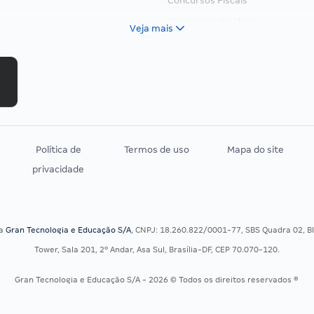
Concursos Fiscais
Concursos Jurídicos
Veja mais
Concursos Militares
Concursos Policiais
Concursos Saúde
Concursos Tribunais
Residência Multiprofissional
Política de
Termos de uso
Mapa do site
privacidade
sa
Gran Tecnologia e Educação S/A
, CNPJ: 18.260.822/0001-77, SBS Quadra 02, Blo
Tower, Sala 201, 2º Andar, Asa Sul, Brasília-DF, CEP 70.070-120.
Gran Tecnologia e Educação S/A - 2026 © Todos os direitos reservados ®