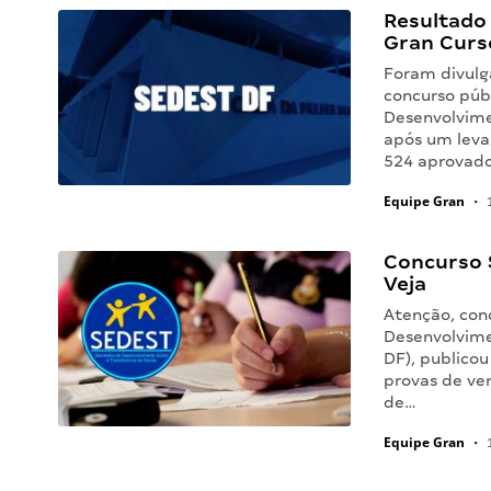
Resultado
Gran Curs
Foram divulg
concurso púb
Desenvolvimen
após um leva
524 aprovado
Equipe Gran
•
1
Concurso 
Veja
Atenção, conc
Desenvolvime
DF), publicou
provas de ve
de…
Equipe Gran
•
1