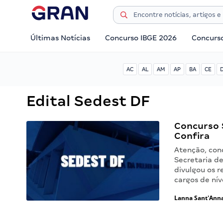
Últimas Notícias
Concurso IBGE 2026
Concurs
AC
AL
AM
AP
BA
CE
Edital Sedest DF
Concurso S
Confira
Atenção, con
Secretaria d
divulgou os 
cargos de níve
Lanna Sant'Ann