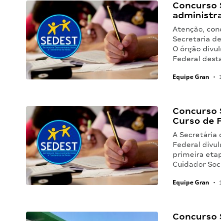
Concurso 
administr
Atenção, con
Secretaria d
O órgão divul
Federal desta
Equipe Gran
•
1
Concurso 
Curso de 
A Secretária 
Federal divul
primeira eta
Cuidador Soc
Equipe Gran
•
1
Concurso 