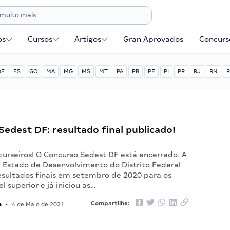
os
Cursos
Artigos
Gran Aprovados
Concurse
DF
ES
GO
MA
MG
MS
MT
PA
PB
PE
PI
PR
RJ
RN
R
edest DF: resultado final publicado!
curseiros! O Concurso Sedest DF está encerrado. A
e Estado de Desenvolvimento do Distrito Federal
resultados finais em setembro de 2020 para os
l superior e já iniciou as…
a
Compartilhe:
•
4 de Maio de 2021