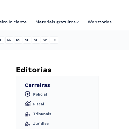
iro Iniciante
Materiais gratuitos
Webstories
O
RR
RS
SC
SE
SP
TO
Editorias
Carreiras
Policial
Fiscal
Tribunais
Jurídico