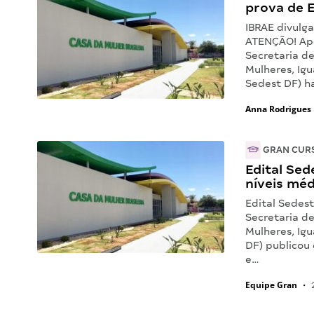
prova de E
IBRAE divulga
ATENÇÃO! Apó
Secretaria d
Mulheres, Ig
Sedest DF) h
Anna Rodrigues
GRAN CUR
Edital Sed
níveis méd
Edital Sedes
Secretaria d
Mulheres, Igu
DF) publicou
e…
Equipe Gran
•
2