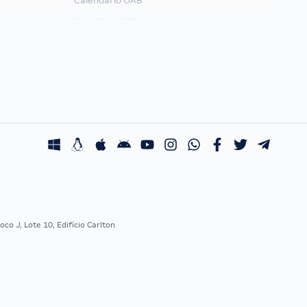
Calendário OAB
Questões OAB
Recursos OAB
Exame de Ordem
co J, Lote 10, Edifício Carlton