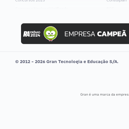
Concursos 2025
Consulplan
Concurso Nacional Unificado
FCC
Concurso Ibama
FGV
Concurso MPU
Idecan
Editais publicados
Selecon
Uniase
Vunesp
© 2012 - 2026 Gran Tecnologia e Educação S/A.
Gran é uma marca da empre