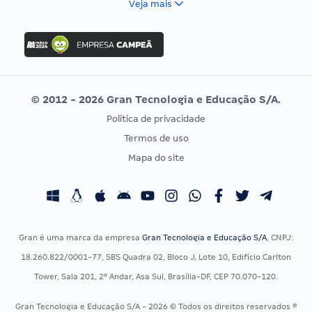
Veja mais
Concurso Nacional Unificado
FGV
Concurso Ibama
Idecan
Concurso MPU
Selecon
Editais publicados
Uniase
© 2012 - 2026 Gran Tecnologia e Educação S/A.
Vunesp
Política de privacidade
CONCURSOS POR PROFISSÃO
EXAME DE ORDEM
Termos de uso
Concursos Administrativos
OAB
Mapa do site
Concursos Educação
Prova OAB
Concursos Fiscais
Calendário OAB
Concursos Jurídicos
Questões OAB
Concursos Militares
Recursos OAB
Gran é uma marca da empresa
Gran Tecnologia e Educação S/A
, CNPJ:
Concursos Policiais
Exame de Ordem
18.260.822/0001-77, SBS Quadra 02, Bloco J, Lote 10, Edifício Carlton
Concursos Saúde
Tower, Sala 201, 2º Andar, Asa Sul, Brasília-DF, CEP 70.070-120.
Concursos Tribunais
Gran Tecnologia e Educação S/A - 2026 © Todos os direitos reservados ®