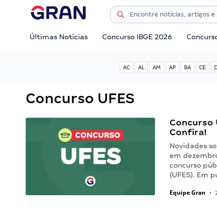
Últimas Notícias
Concurso IBGE 2026
Concurs
AC
AL
AM
AP
BA
CE
Concurso UFES
Concurso 
Confira!
Novidades so
em dezembro 
concurso públ
(UFES). Em pu
Equipe Gran
•
2