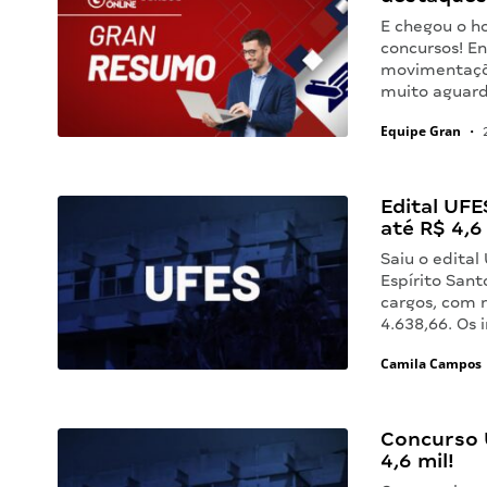
E chegou o h
concursos! En
movimentaçõe
muito aguard
Equipe Gran
•
2
Edital UFES
até R$ 4,6 
Saiu o edital
Espírito Sant
cargos, com 
4.638,66. Os
Camila Campos
Concurso U
4,6 mil!