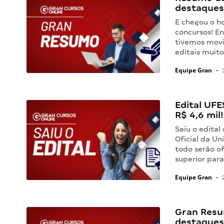
destaques
E chegou o h
concursos! En
tivemos movi
editais muit
Equipe Gran
•
3
Edital UFE
R$ 4,6 mil!
Saiu o edital
Oficial da Un
todo serão of
superior para
Equipe Gran
•
2
Gran Resu
destaques