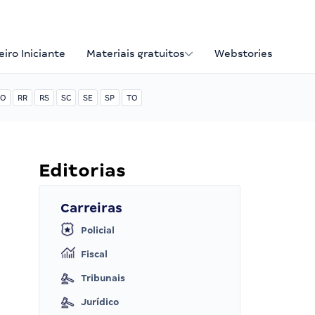
iro Iniciante
Materiais gratuitos
Webstories
O
RR
RS
SC
SE
SP
TO
Editorias
Carreiras
Policial
Fiscal
Tribunais
Jurídico