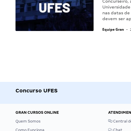
Concurseiro,
Universidade 
nas datas de 
devem ser ap
Equipe Gran
•
2
Concurso UFES
GRAN CURSOS ONLINE
ATENDIME
Quem Somos
Central d
Como Funciona
Chat