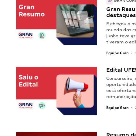
GRAN CUR
Gran Resu
destaques
E chegou o m
mundo dos co
junho teve g
tiveram o ed
Equipe Gran
•
3
Edital UFES
Concurseiro, 
oportunidade
está ofertand
remuneração 
Equipe Gran
•
2
Resumo da