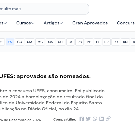
os
Cursos
Artigos
Gran Aprovados
Concurse
DF
ES
GO
MA
MG
MS
MT
PA
PB
PE
PI
PR
RJ
RN
R
UFES: aprovados são nomeados.
bre o concurso UFES, concurseiro. Foi publicado
de 2024 a homologação do resultado final do
ico da Universidade Federal do Espírito Santo
blicação no Diário Oficial, no dia 24…
Compartilhe:
4 de Dezembro de 2024