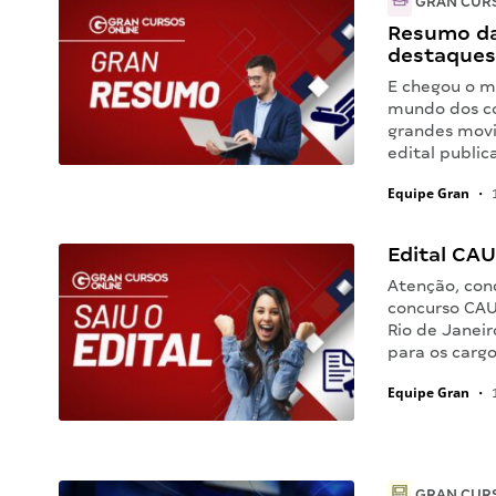
GRAN CUR
Resumo da
destaques
E chegou o m
mundo dos co
grandes movi
edital public
Equipe Gran
•
1
Edital CAU 
Atenção, conc
concurso CAU
Rio de Janeir
para os carg
Equipe Gran
•
1
GRAN CUR