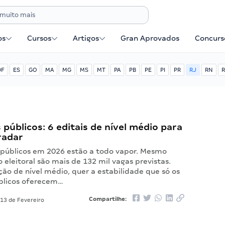
os
Cursos
Artigos
Gran Aprovados
Concurse
DF
ES
GO
MA
MG
MS
MT
PA
PB
PE
PI
PR
RJ
RN
R
públicos: 6 editais de nível médio para
radar
 públicos em 2026 estão a todo vapor. Mesmo
eleitoral são mais de 132 mil vagas previstas.
ão de nível médio, quer a estabilidade que só os
blicos oferecem…
Compartilhe:
13 de Fevereiro