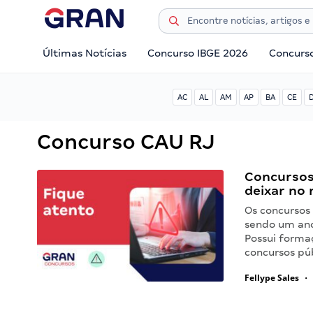
Últimas Notícias
Concurso IBGE 2026
Concurs
AC
AL
AM
AP
BA
CE
Concurso CAU RJ
Concursos 
deixar no 
Os concursos
sendo um ano 
Possui formaç
concursos pú
Fellype Sales
•