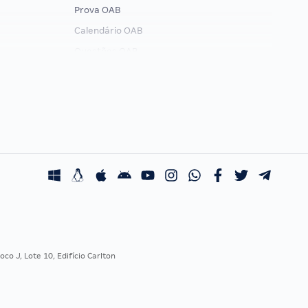
Prova OAB
Calendário OAB
Questões OAB
Recursos OAB
Exame de Ordem
co J, Lote 10, Edifício Carlton