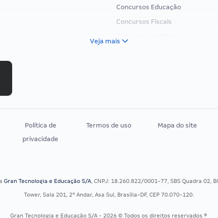
Concursos Educação
Concursos Fiscais
Concursos Jurídicos
Veja mais
Concursos Militares
Concursos Policiais
Concursos Saúde
Concursos Tribunais
Residência Multiprofissional
Política de
Termos de uso
Mapa do site
privacidade
sa
Gran Tecnologia e Educação S/A
, CNPJ: 18.260.822/0001-77, SBS Quadra 02, Blo
Tower, Sala 201, 2º Andar, Asa Sul, Brasília-DF, CEP 70.070-120.
Gran Tecnologia e Educação S/A - 2026 © Todos os direitos reservados ®