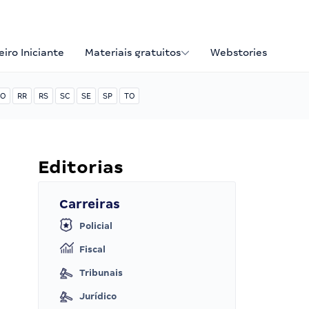
iro Iniciante
Materiais gratuitos
Webstories
O
RR
RS
SC
SE
SP
TO
Editorias
Carreiras
Policial
Fiscal
Tribunais
Jurídico