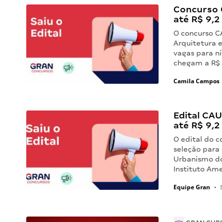
Concurso C
até R$ 9,2 
O concurso C
Arquitetura 
vagas para ní
chegam a R$ 
Camila Campos
Edital CAU
até R$ 9,2 
O edital do c
seleção para
Urbanismo do
Instituto Am
Equipe Gran
•
5