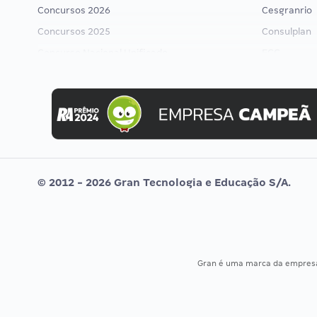
Concursos 2026
Cesgranrio
Concursos 2025
Consulplan
Concurso Nacional Unificado
FCC
Concurso Ibama
FGV
Concurso MPU
Idecan
Editais publicados
Selecon
Uniase
Vunesp
© 2012 - 2026 Gran Tecnologia e Educação S/A.
Gran é uma marca da empre