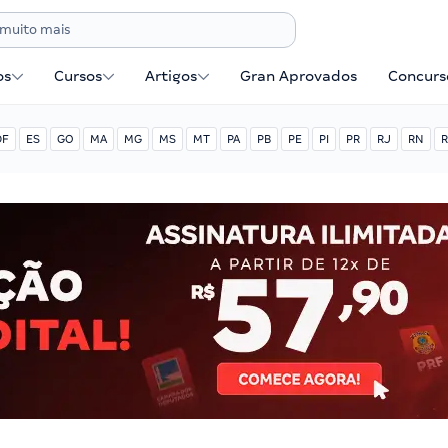
os
Cursos
Artigos
Gran Aprovados
Concurse
DF
ES
GO
MA
MG
MS
MT
PA
PB
PE
PI
PR
RJ
RN
R