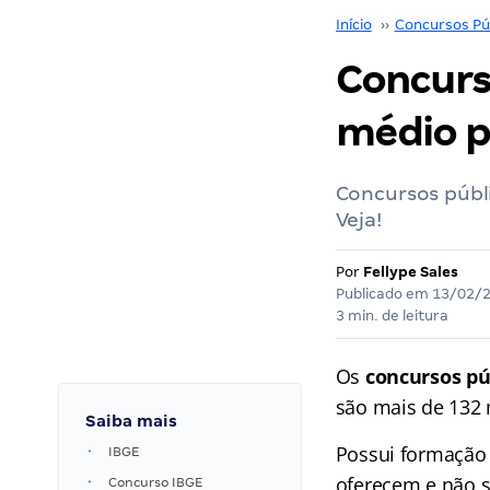
Início
››
Concursos Pú
Concurso
médio p
Concursos públi
Veja!
Por
Fellype Sales
Publicado em
13/02/
3 min. de leitura
Os
concursos pú
são mais de 132 m
Saiba mais
Possui formação 
IBGE
oferecem e não s
Concurso IBGE