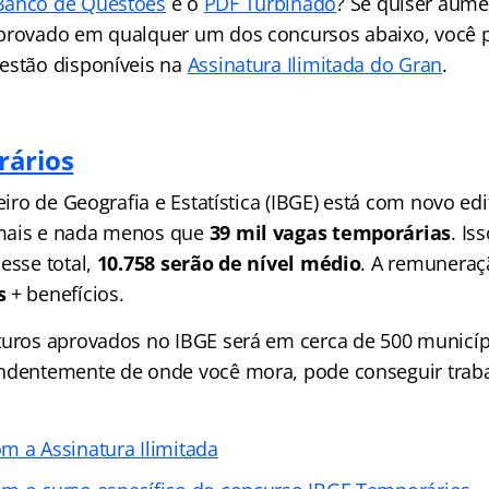
Banco de Questões
e o
PDF Turbinado
? Se quiser aume
provado em qualquer um dos concursos abaixo, você p
estão disponíveis na
Assinatura Ilimitada do Gran
.
rários
leiro de Geografia e Estatística (IBGE) está com novo edi
mais e nada menos que
39 mil vagas temporárias
. I
esse total,
10.758 serão de nível médio
. A remuneraç
s
+ benefícios.
turos aprovados no IBGE será em cerca de 500 municípi
ndentemente de onde você mora, pode conseguir traba
m a Assinatura Ilimitada