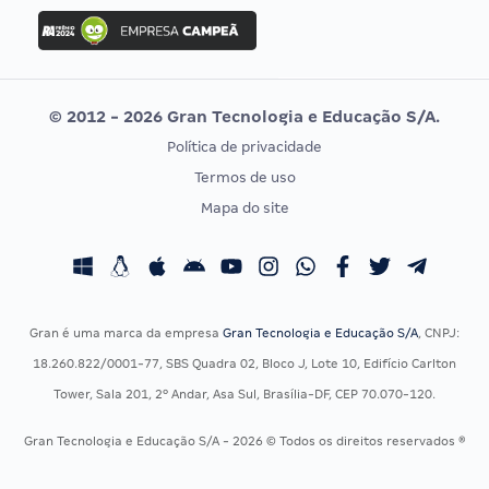
Concurso Ibama
Idecan
Concurso MPU
Selecon
Editais publicados
Uniase
© 2012 - 2026 Gran Tecnologia e Educação S/A.
Vunesp
Política de privacidade
CONCURSOS POR PROFISSÃO
EXAME DE ORDEM
Termos de uso
Concursos Administrativos
OAB
Mapa do site
Concursos Educação
Prova OAB
Concursos Fiscais
Calendário OAB
Concursos Jurídicos
Questões OAB
Concursos Militares
Recursos OAB
Gran é uma marca da empresa
Gran Tecnologia e Educação S/A
, CNPJ:
Concursos Policiais
Exame de Ordem
18.260.822/0001-77, SBS Quadra 02, Bloco J, Lote 10, Edifício Carlton
Concursos Saúde
Tower, Sala 201, 2º Andar, Asa Sul, Brasília-DF, CEP 70.070-120.
Concursos Tribunais
Gran Tecnologia e Educação S/A - 2026 © Todos os direitos reservados ®
Residência Multiprofissional