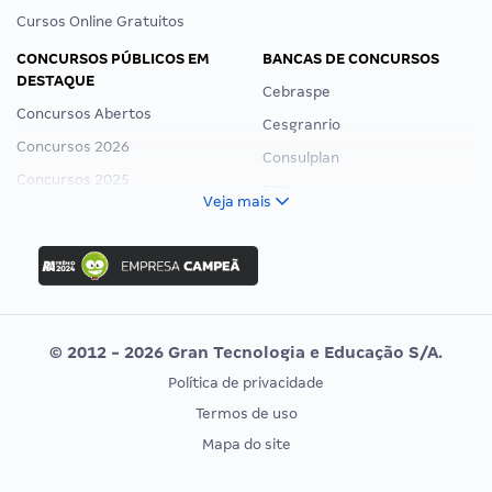
Cursos Online Gratuitos
CONCURSOS PÚBLICOS EM
BANCAS DE CONCURSOS
DESTAQUE
Cebraspe
Concursos Abertos
Cesgranrio
Concursos 2026
Consulplan
Concursos 2025
FCC
Veja mais
Concurso Nacional Unificado
FGV
Concurso Ibama
Idecan
Concurso MPU
Selecon
Editais publicados
Uniase
© 2012 - 2026 Gran Tecnologia e Educação S/A.
Vunesp
Política de privacidade
CONCURSOS POR PROFISSÃO
EXAME DE ORDEM
Termos de uso
Concursos Administrativos
OAB
Mapa do site
Concursos Educação
Prova OAB
Concursos Fiscais
Calendário OAB