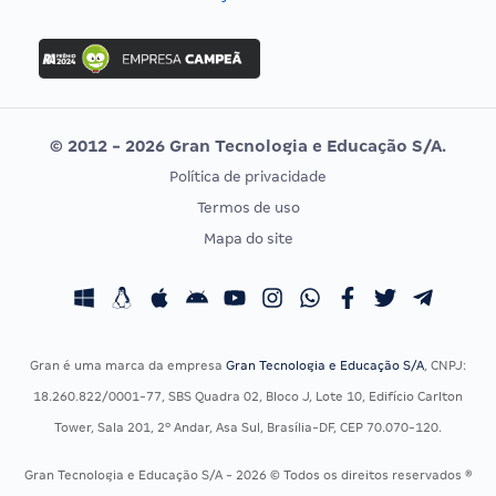
Concurso Nacional Unificado
FGV
Concurso Ibama
Idecan
Concurso MPU
Selecon
Editais publicados
Uniase
© 2012 - 2026 Gran Tecnologia e Educação S/A.
Vunesp
Política de privacidade
CONCURSOS POR PROFISSÃO
EXAME DE ORDEM
Termos de uso
Concursos Administrativos
OAB
Mapa do site
Concursos Educação
Prova OAB
Concursos Fiscais
Calendário OAB
Concursos Jurídicos
Questões OAB
Concursos Militares
Recursos OAB
Gran é uma marca da empresa
Gran Tecnologia e Educação S/A
, CNPJ:
Concursos Policiais
Exame de Ordem
18.260.822/0001-77, SBS Quadra 02, Bloco J, Lote 10, Edifício Carlton
Concursos Saúde
Tower, Sala 201, 2º Andar, Asa Sul, Brasília-DF, CEP 70.070-120.
Concursos Tribunais
Gran Tecnologia e Educação S/A - 2026 © Todos os direitos reservados ®
Residência Multiprofissional