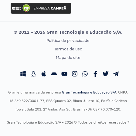
Concurso Ibama
Idecan
Concurso MPU
Selecon
Editais publicados
Uniase
© 2012 - 2026 Gran Tecnologia e Educação S/A.
Vunesp
Política de privacidade
CONCURSOS POR PROFISSÃO
EXAME DE ORDEM
Termos de uso
Concursos Administrativos
OAB
Mapa do site
Concursos Educação
Prova OAB
Concursos Fiscais
Calendário OAB
Concursos Jurídicos
Questões OAB
Concursos Militares
Recursos OAB
Gran é uma marca da empresa
Gran Tecnologia e Educação S/A
, CNPJ:
Concursos Policiais
Exame de Ordem
18.260.822/0001-77, SBS Quadra 02, Bloco J, Lote 10, Edifício Carlton
Concursos Saúde
Tower, Sala 201, 2º Andar, Asa Sul, Brasília-DF, CEP 70.070-120.
Concursos Tribunais
Gran Tecnologia e Educação S/A - 2026 © Todos os direitos reservados ®
Residência Multiprofissional