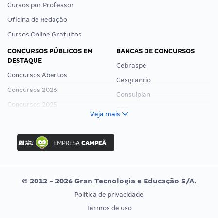
Cursos por Professor
Oficina de Redação
Cursos Online Gratuitos
CONCURSOS PÚBLICOS EM
BANCAS DE CONCURSOS
DESTAQUE
Cebraspe
Concursos Abertos
Cesgranrio
Concursos 2026
Consulplan
Concursos 2025
FCC
Veja mais
Concurso Nacional Unificado
FGV
Concurso Ibama
Idecan
Concurso MPU
Selecon
Editais publicados
Uniase
© 2012 - 2026 Gran Tecnologia e Educação S/A.
Vunesp
Política de privacidade
CONCURSOS POR PROFISSÃO
EXAME DE ORDEM
Termos de uso
Concursos Administrativos
OAB