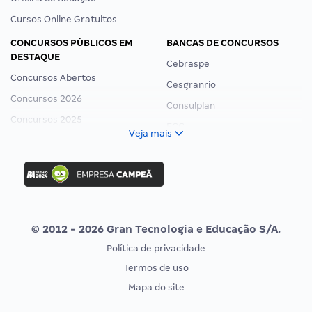
Cursos Online Gratuitos
CONCURSOS PÚBLICOS EM
BANCAS DE CONCURSOS
DESTAQUE
Cebraspe
Concursos Abertos
Cesgranrio
Concursos 2026
Consulplan
Concursos 2025
FCC
Veja mais
Concurso Nacional Unificado
FGV
Concurso Ibama
Idecan
Concurso MPU
Selecon
Editais publicados
Uniase
© 2012 - 2026 Gran Tecnologia e Educação S/A.
Vunesp
Política de privacidade
CONCURSOS POR PROFISSÃO
EXAME DE ORDEM
Termos de uso
Concursos Administrativos
OAB
Mapa do site
Concursos Educação
Prova OAB