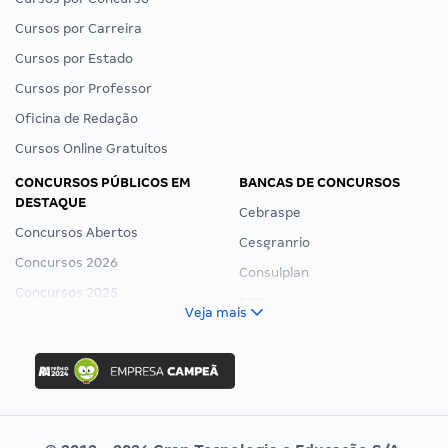
Cursos por Carreira
Cursos por Estado
Cursos por Professor
Oficina de Redação
Cursos Online Gratuitos
CONCURSOS PÚBLICOS EM
BANCAS DE CONCURSOS
DESTAQUE
Cebraspe
Concursos Abertos
Cesgranrio
Concursos 2026
Consulplan
Concursos 2025
FCC
Veja mais
Concurso Nacional Unificado
FGV
Concurso Ibama
Idecan
Concurso MPU
Selecon
Editais publicados
Uniase