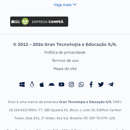
FCC
Veja mais
Concurso Nacional Unificado
FGV
Concurso Ibama
Idecan
Concurso MPU
Selecon
Editais publicados
Uniase
© 2012 - 2026 Gran Tecnologia e Educação S/A.
Vunesp
Política de privacidade
CONCURSOS POR PROFISSÃO
EXAME DE ORDEM
Termos de uso
Concursos Administrativos
OAB
Mapa do site
Concursos Educação
Prova OAB
Concursos Fiscais
Calendário OAB
Concursos Jurídicos
Questões OAB
Concursos Militares
Recursos OAB
Gran é uma marca da empresa
Gran Tecnologia e Educação S/A
, CNPJ:
Concursos Policiais
Exame de Ordem
18.260.822/0001-77, SBS Quadra 02, Bloco J, Lote 10, Edifício Carlton
Concursos Saúde
Tower, Sala 201, 2º Andar, Asa Sul, Brasília-DF, CEP 70.070-120.
Concursos Tribunais