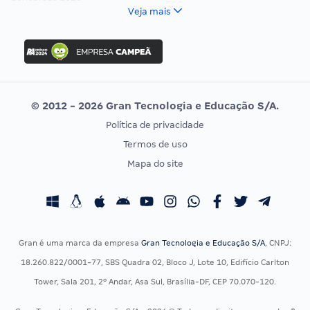
FCC
Veja mais
Concurso Nacional Unificado
FGV
Concurso Ibama
Idecan
Concurso MPU
Selecon
Editais publicados
Uniase
© 2012 - 2026 Gran Tecnologia e Educação S/A.
Vunesp
Política de privacidade
CONCURSOS POR PROFISSÃO
EXAME DE ORDEM
Termos de uso
Concursos Administrativos
OAB
Mapa do site
Concursos Educação
Prova OAB
Concursos Fiscais
Calendário OAB
Concursos Jurídicos
Questões OAB
Concursos Militares
Recursos OAB
Gran é uma marca da empresa
Gran Tecnologia e Educação S/A
, CNPJ:
Concursos Policiais
Exame de Ordem
18.260.822/0001-77, SBS Quadra 02, Bloco J, Lote 10, Edifício Carlton
Concursos Saúde
Tower, Sala 201, 2º Andar, Asa Sul, Brasília-DF, CEP 70.070-120.
Concursos Tribunais