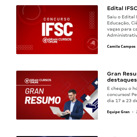
Edital IFSC
Saiu o Edital
Educação, Ciê
vagas para ca
Administrati
Camila Campos
Gran Resu
destaques
E chegou o h
concursos! Pe
dia 17 a 23
Equipe Gran
•
2