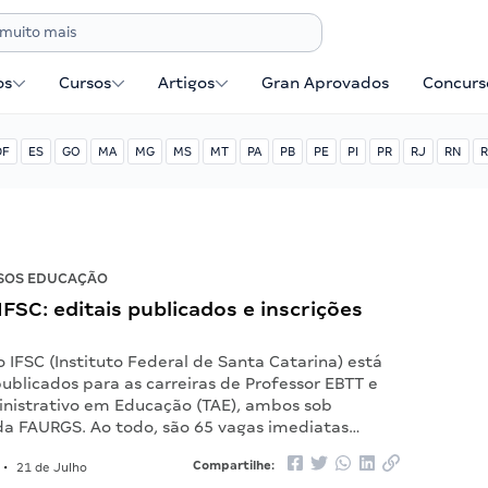
os
Cursos
Artigos
Gran Aprovados
Concurse
DF
ES
GO
MA
MG
MS
MT
PA
PB
PE
PI
PR
RJ
RN
R
SOS EDUCAÇÃO
FSC: editais publicados e inscrições
 IFSC (Instituto Federal de Santa Catarina) está
ublicados para as carreiras de Professor EBTT e
nistrativo em Educação (TAE), ambos sob
da FAURGS. Ao todo, são 65 vagas imediatas…
Compartilhe:
•
21 de Julho