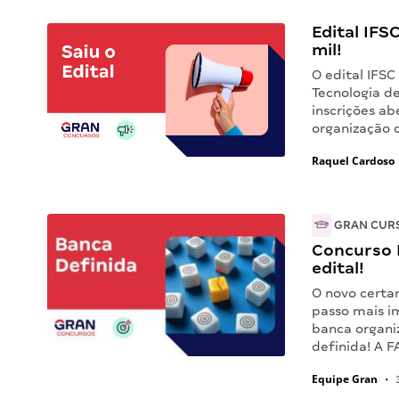
Edital IFS
mil!
O edital IFSC
Tecnologia de
inscrições ab
organização 
Raquel Cardoso
GRAN CUR
Concurso 
edital!
O novo certa
passo mais i
banca organi
definida! A 
Equipe Gran
•
3