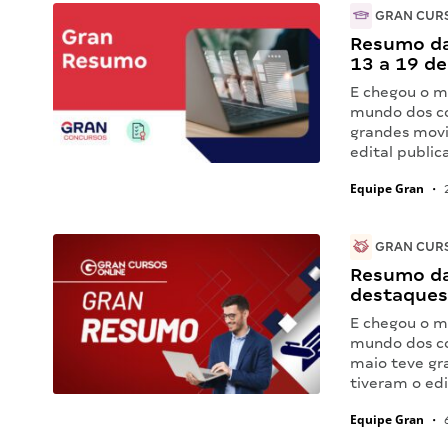
GRAN CUR
Resumo da
13 a 19 d
E chegou o m
mundo dos co
grandes movi
edital public
Equipe Gran
•
2
GRAN CURS
Resumo da
destaques
E chegou o m
mundo dos co
maio teve gr
tiveram o ed
Equipe Gran
•
6