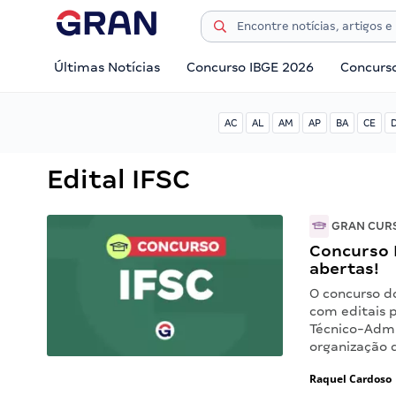
Últimas Notícias
Concurso IBGE 2026
Concurs
AC
AL
AM
AP
BA
CE
Edital IFSC
GRAN CUR
Concurso I
abertas!
O concurso do
com editais p
Técnico-Admi
organização 
Raquel Cardoso