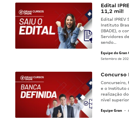
Edital IPR
11,2 mil!
Edital IPREV 
Instituto Bra
(IBADE), o co
Servidores de
sendo…
Equipe do Gran 
Setembro de 202
Concurso 
Concurseiro, 
e o Instituto
realização d
nível superi
Equipe Gran
•
6