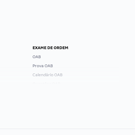
EXAME DE ORDEM
OAB
Prova OAB
Calendário OAB
Questões OAB
Recursos OAB
Exame de Ordem