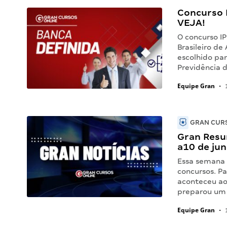
Concurso 
VEJA!
O concurso IP
Brasileiro de
escolhido pa
Previdência 
Equipe Gran
•
1
GRAN CURS
Gran Resu
a10 de ju
Essa semana
concursos. P
aconteceu ao
preparou um 
Equipe Gran
•
1