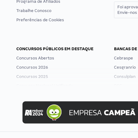
Programa de Afiliados
Foi aprov
Trabalhe Conosco
Envie-nos 
Preferências de Cookies
CONCURSOS PÚBLICOS EM DESTAQUE
BANCAS DE
Concursos Abertos
Cebraspe
Concursos 2026
Cesgranrio
Concursos 2025
Consulplan
Concurso Nacional Unificado
FCC
Concurso Ibama
FGV
Concurso MPU
Idecan
Editais publicados
Selecon
Uniase
Vunesp