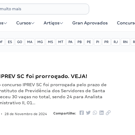
os
Cursos
Artigos
Gran Aprovados
Concurse
DF
ES
GO
MA
MG
MS
MT
PA
PB
PE
PI
PR
RJ
RN
R
IPREV SC foi prorrogado. VEJA!
o concurso IPREV SC foi prorrogada pelo prazo de
Instituto de Previdência dos Servidores de Santa
eceu 30 vagas no total, sendo 24 para Analista
istrativo II, 01…
Compartilhe:
•
28 de Novembro de 2024