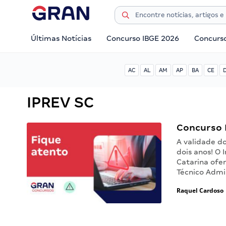
Últimas Notícias
Concurso IBGE 2026
Concurs
AC
AL
AM
AP
BA
CE
IPREV SC
Concurso 
A validade d
dois anos! O 
Catarina ofer
Técnico Admin
Raquel Cardoso