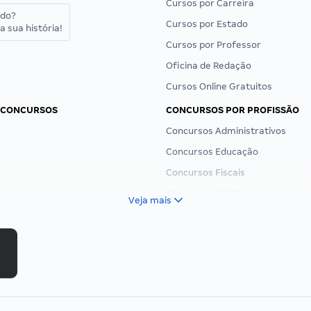
Cursos por Carreira
ado?
Cursos por Estado
a sua história!
Cursos por Professor
Oficina de Redação
Cursos Online Gratuitos
 CONCURSOS
CONCURSOS POR PROFISSÃO
Concursos Administrativos
Concursos Educação
Concursos Fiscais
Concursos Jurídicos
Veja mais
Concursos Militares
Concursos Policiais
Concursos Saúde
Concursos Tribunais
Residência Multiprofissional