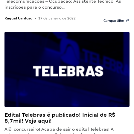
Telecomunicações – Ocupação: Assistente Técnico. As
inscrições para o concurso…
Raquel Cardoso
•
17 de Janeiro de 2022
Compartilhe
Edital Telebras é publicado! Inicial de R$
8,7mil! Veja aqui!
Alô, concurseiro! Acaba de sair o edital Telebras! A