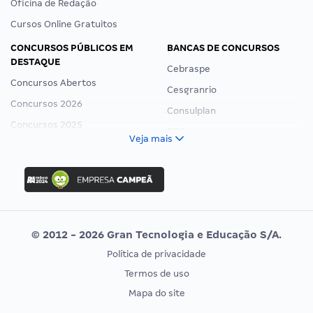
Oficina de Redação
Cursos Online Gratuitos
CONCURSOS PÚBLICOS EM
BANCAS DE CONCURSOS
DESTAQUE
Cebraspe
Concursos Abertos
Cesgranrio
Concursos 2026
Consulplan
Concursos 2025
FCC
Veja mais
Concurso Nacional Unificado
FGV
Concurso Ibama
Idecan
Concurso MPU
Selecon
Editais publicados
Uniase
© 2012 - 2026 Gran Tecnologia e Educação S/A.
Vunesp
Política de privacidade
CONCURSOS POR PROFISSÃO
EXAME DE ORDEM
Termos de uso
Concursos Administrativos
OAB
Mapa do site
Concursos Educação
Prova OAB