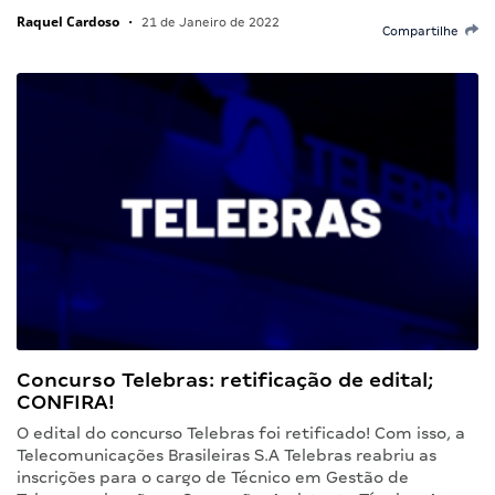
Raquel Cardoso
•
21 de Janeiro de 2022
Compartilhe
Concurso Telebras: retificação de edital;
CONFIRA!
O edital do concurso Telebras foi retificado! Com isso, a
Telecomunicações Brasileiras S.A Telebras reabriu as
inscrições para o cargo de Técnico em Gestão de