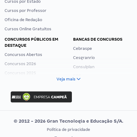
Cursos por Estado
Cursos por Professor
Oficina de Redação
Cursos Online Gratuitos
CONCURSOS PÚBLICOS EM
BANCAS DE CONCURSOS
DESTAQUE
Cebraspe
Concursos Abertos
Cesgranrio
Concursos 2026
Consulplan
Concursos 2025
FCC
Veja mais
Concurso Nacional Unificado
FGV
Concurso Ibama
Idecan
Concurso MPU
Selecon
Editais publicados
Uniase
© 2012 - 2026 Gran Tecnologia e Educação S/A.
Vunesp
Política de privacidade
CONCURSOS POR PROFISSÃO
EXAME DE ORDEM