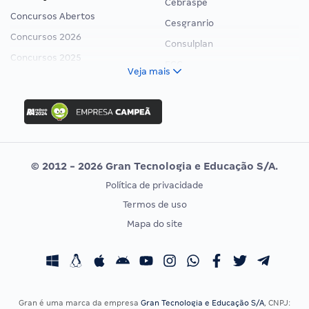
Cebraspe
Concursos Abertos
Cesgranrio
Concursos 2026
Consulplan
Concursos 2025
FCC
Veja mais
Concurso Nacional Unificado
FGV
Concurso Ibama
Idecan
Concurso MPU
Selecon
Editais publicados
Uniase
© 2012 - 2026 Gran Tecnologia e Educação S/A.
Vunesp
Política de privacidade
CONCURSOS POR PROFISSÃO
EXAME DE ORDEM
Termos de uso
Concursos Administrativos
OAB
Mapa do site
Concursos Educação
Prova OAB
Concursos Fiscais
Calendário OAB
Concursos Jurídicos
Questões OAB
Concursos Militares
Recursos OAB
Gran é uma marca da empresa
Gran Tecnologia e Educação S/A
, CNPJ: