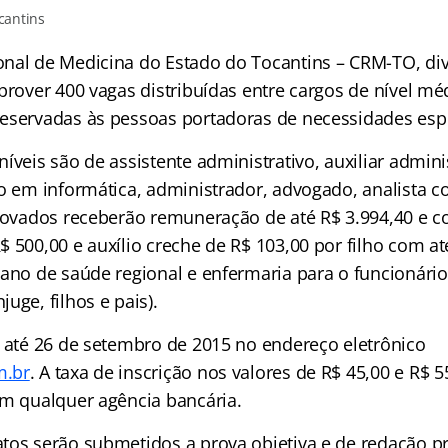
cantins
nal de Medicina do Estado do Tocantins – CRM-TO, di
prover 400 vagas distribuídas entre cargos de nível méd
eservadas às pessoas portadoras de necessidades espe
íveis são de assistente administrativo, auxiliar adminis
o em informática, administrador, advogado, analista co
provados receberão remuneração de até R$ 3.994,40 e c
 500,00 e auxílio creche de R$ 103,00 por filho com at
lano de saúde regional e enfermaria para o funcionário
njuge
, filhos e pais).
o até 26 de setembro de 2015 no endereço eletrônico
m.br
. A taxa de inscrição nos valores de R$ 45,00 e R$ 5
em qualquer agência bancária.
tos serão submetidos a prova objetiva e de redação pr