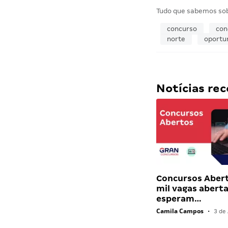
Tudo que sabemos so
concurso
con
norte
oportu
Notícias r
Concursos Abert
mil vagas abert
esperam…
Camila Campos
•
3 de 