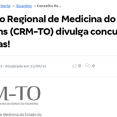
Norte
››
Tocantins
››
Conselho Regional de Medicina do Tocantins (CRM-TO) divulga concurso com 400 vagas!
o Regional de Medicina do
ns (CRM-TO) divulga conc
as!
0
0
15
• Atualizado em
11/09/15
e Medicina do Estado do