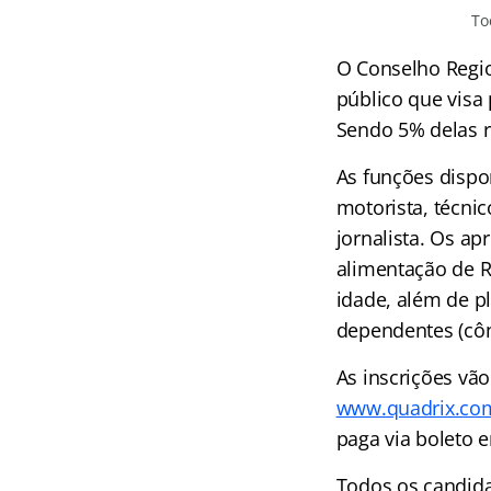
To
O Conselho Regio
público que visa 
Sendo 5% delas r
As funções dispon
motorista, técnic
jornalista. Os a
alimentação de R$
idade, além de p
dependentes (
cô
As inscrições vã
www.quadrix.co
paga via boleto 
Todos os candida