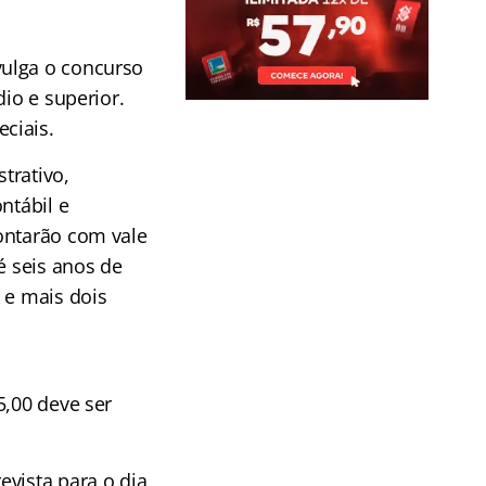
vulga o concurso
io e superior.
ciais.
trativo,
ntábil e
ontarão com vale
é seis anos de
 e mais dois
5,00 deve ser
evista para o dia