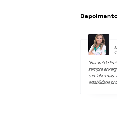
Depoimentos
S
C
“Natural de Frei 
sempre enxergo
caminho mais se
estabilidade pro