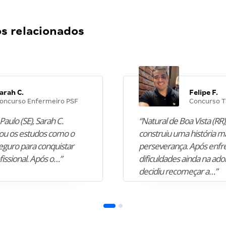
 relacionados
arah C.
Felipe F.
oncurso Enfermeiro PSF
Concurso T
Paulo (SE), Sarah C.
“Natural de Boa Vista (RR),
u os estudos como o
construiu uma história m
guro para conquistar
perseverança. Após enfr
fissional. Após o…”
dificuldades ainda na ado
decidiu recomeçar a…”