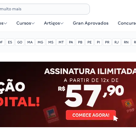
os
Cursos
Artigos
Gran Aprovados
Concurse
DF
ES
GO
MA
MG
MS
MT
PA
PB
PE
PI
PR
RJ
RN
R