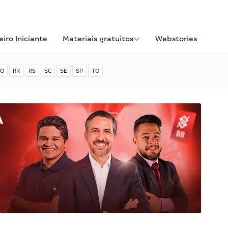
iro Iniciante
Materiais gratuitos
Webstories
O
RR
RS
SC
SE
SP
TO