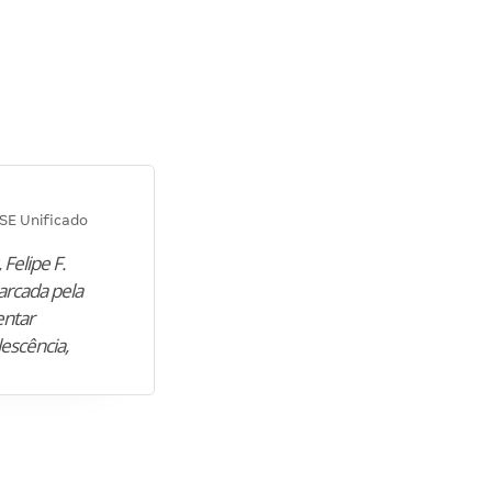
Diana M.
SE Unificado
Concurso SEPLAG CE
 Felipe F.
“Natural de Juazeiro do Norte (CE),
arcada pela
M. encontrou nos estudos o cami
entar
para construir uma nova fase da vi
lescência,
profissional. Após…”