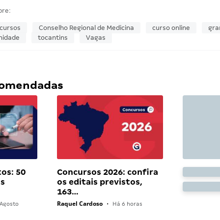
bre:
cursos
Conselho Regional de Medicina
curso online
gra
nidade
tocantins
Vagas
ecomendadas
os: 50
Concursos 2026: confira
as
os editais previstos,
163…
Raquel Cardoso
Agosto
•
Há 6 horas