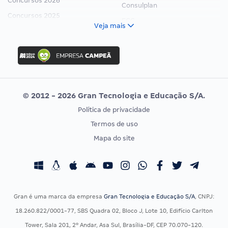
Concursos 2026
Consulplan
Concursos 2025
FCC
Veja mais
Concurso Nacional Unificado
FGV
Concurso Ibama
Idecan
Concurso MPU
Selecon
Editais publicados
Uniase
© 2012 - 2026 Gran Tecnologia e Educação S/A.
Vunesp
Política de privacidade
CONCURSOS POR PROFISSÃO
EXAME DE ORDEM
Termos de uso
Concursos Administrativos
OAB
Mapa do site
Concursos Educação
Prova OAB
Concursos Fiscais
Calendário OAB
Concursos Jurídicos
Questões OAB
Concursos Militares
Recursos OAB
Gran é uma marca da empresa
Gran Tecnologia e Educação S/A
, CNPJ:
Concursos Policiais
Exame de Ordem
18.260.822/0001-77, SBS Quadra 02, Bloco J, Lote 10, Edifício Carlton
Concursos Saúde
Tower, Sala 201, 2º Andar, Asa Sul, Brasília-DF, CEP 70.070-120.