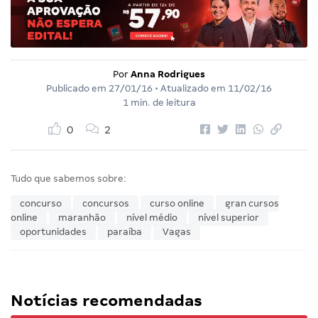
Por
Anna Rodrigues
Publicado em
27/01/16
• Atualizado em
11/02/16
1 min. de leitura
0
2
Tudo que sabemos sobre:
concurso
concursos
curso online
gran cursos
online
maranhão
nível médio
nível superior
oportunidades
paraíba
Vagas
Notícias recomendadas