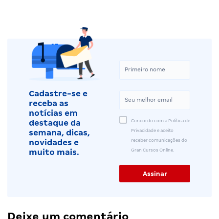
Cadastre-se e
receba as
notícias em
Concordo com a Política de
destaque da
Privacidade e aceito
semana, dicas,
receber comunicações do
novidades e
Gran Cursos Online.
muito mais.
Deixe um comentário