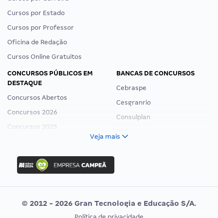
Cursos por Estado
Cursos por Professor
Oficina de Redação
Cursos Online Gratuitos
CONCURSOS PÚBLICOS EM
BANCAS DE CONCURSOS
DESTAQUE
Cebraspe
Concursos Abertos
Cesgranrio
Concursos 2026
Consulplan
Concursos 2025
FCC
Veja mais
Concurso Nacional Unificado
FGV
Concurso Ibama
Idecan
Concurso MPU
Selecon
Editais publicados
Uniase
© 2012 - 2026 Gran Tecnologia e Educação S/A.
Vunesp
Política de privacidade