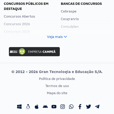
CONCURSOS PÚBLICOS EM
BANCAS DE CONCURSOS
DESTAQUE
Cebraspe
Concursos Abertos
Cesgranrio
Concursos 2026
Consulplan
Concursos 2025
FCC
Veja mais
Concurso Nacional Unificado
FGV
Concurso Ibama
Idecan
Concurso MPU
Selecon
Editais publicados
Uniase
© 2012 - 2026 Gran Tecnologia e Educação S/A.
Vunesp
Política de privacidade
CONCURSOS POR PROFISSÃO
EXAME DE ORDEM
Termos de uso
Concursos Administrativos
OAB
Mapa do site
Concursos Educação
Prova OAB
Concursos Fiscais
Calendário OAB
Concursos Jurídicos
Questões OAB