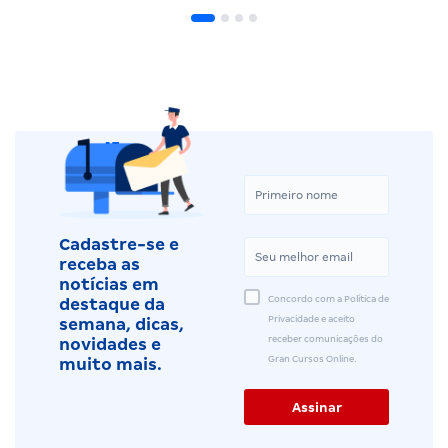
Cadastre-se e
receba as
notícias em
Concordo com a Política de
destaque da
Privacidade e aceito
semana, dicas,
receber comunicações do
novidades e
Gran Cursos Online.
muito mais.