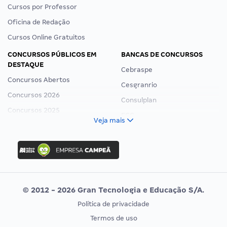
Cursos por Professor
Oficina de Redação
Cursos Online Gratuitos
CONCURSOS PÚBLICOS EM
BANCAS DE CONCURSOS
DESTAQUE
Cebraspe
Concursos Abertos
Cesgranrio
Concursos 2026
Consulplan
Concursos 2025
FCC
Veja mais
Concurso Nacional Unificado
FGV
Concurso Ibama
Idecan
Concurso MPU
Selecon
Editais publicados
Uniase
© 2012 - 2026 Gran Tecnologia e Educação S/A.
Vunesp
Política de privacidade
CONCURSOS POR PROFISSÃO
EXAME DE ORDEM
Termos de uso
Concursos Administrativos
OAB