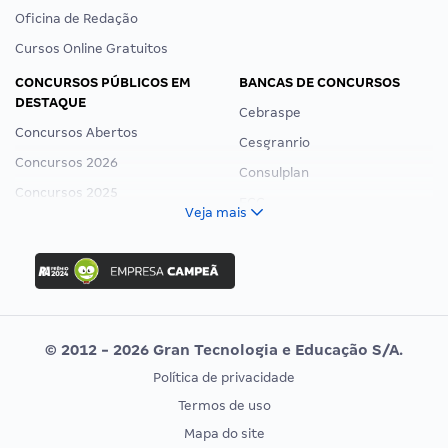
Oficina de Redação
Cursos Online Gratuitos
CONCURSOS PÚBLICOS EM
BANCAS DE CONCURSOS
DESTAQUE
Cebraspe
Concursos Abertos
Cesgranrio
Concursos 2026
Consulplan
Concursos 2025
FCC
Veja mais
Concurso Nacional Unificado
FGV
Concurso Ibama
Idecan
Concurso MPU
Selecon
Editais publicados
Uniase
© 2012 - 2026 Gran Tecnologia e Educação S/A.
Vunesp
Política de privacidade
CONCURSOS POR PROFISSÃO
EXAME DE ORDEM
Termos de uso
Concursos Administrativos
OAB
Mapa do site
Concursos Educação
Prova OAB