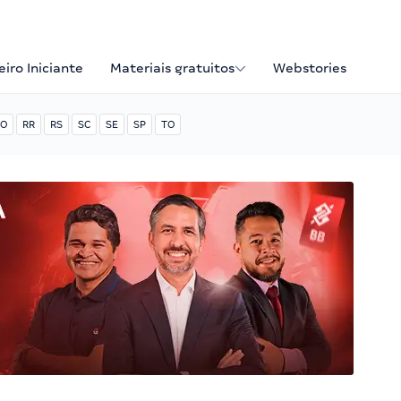
iro Iniciante
Materiais gratuitos
Webstories
O
RR
RS
SC
SE
SP
TO