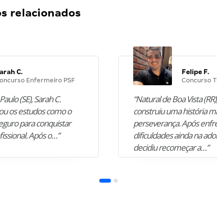
 relacionados
arah C.
Felipe F.
oncurso Enfermeiro PSF
Concurso T
Paulo (SE), Sarah C.
“Natural de Boa Vista (RR),
u os estudos como o
construiu uma história m
guro para conquistar
perseverança. Após enfr
fissional. Após o…”
dificuldades ainda na ado
decidiu recomeçar a…”