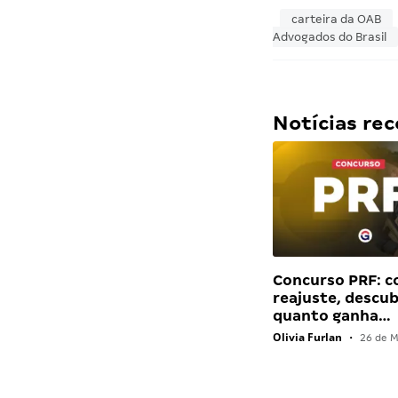
carteira da OAB
Advogados do Brasil
Notícias r
Concurso PRF: 
reajuste, descu
quanto ganha…
Olivia Furlan
•
26 de M