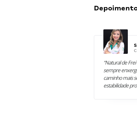
Depoimentos
S
C
“Natural de Frei 
sempre enxergo
caminho mais se
estabilidade pro