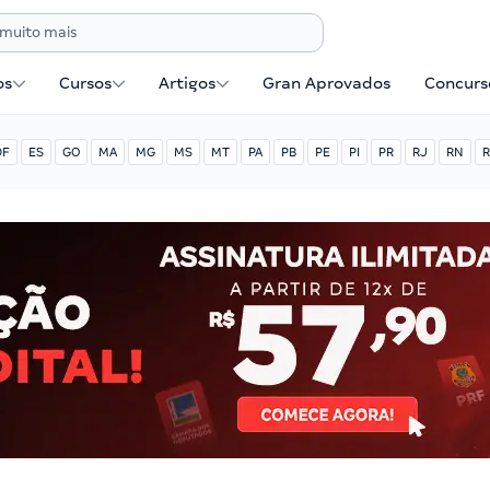
os
Cursos
Artigos
Gran Aprovados
Concurse
DF
ES
GO
MA
MG
MS
MT
PA
PB
PE
PI
PR
RJ
RN
R