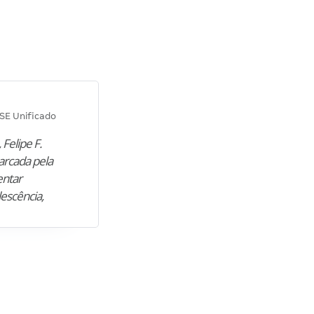
Diana M.
SE Unificado
Concurso SEPLAG CE
 Felipe F.
“Natural de Juazeiro do Norte (CE),
arcada pela
M. encontrou nos estudos o cami
entar
para construir uma nova fase da vi
lescência,
profissional. Após…”