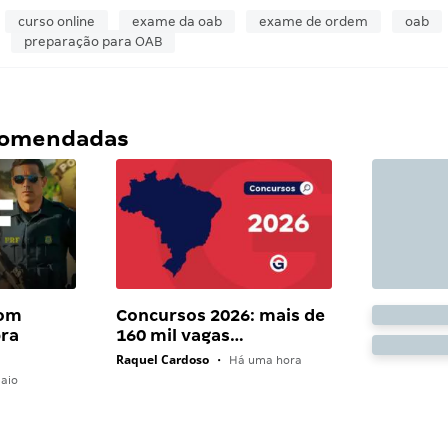
curso online
exame da oab
exame de ordem
oab
preparação para OAB
ecomendadas
com
Concursos 2026: mais de
bra
160 mil vagas…
Raquel Cardoso
•
Há uma hora
aio