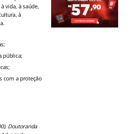
 à vida, à saúde,
ultura, à
a.
as;
 pública;
icas;
as com a proteção
000). Doutoranda