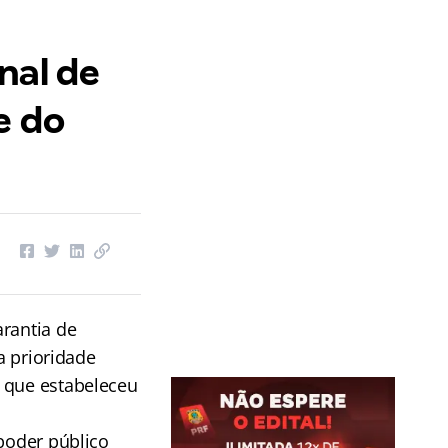
nal de
e do
arantia de
a prioridade
A que estabeleceu
 poder público