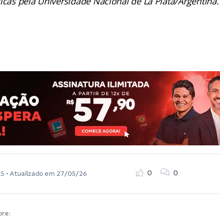
dicas pela Universidade Nacional de La Plata/Argentina
0
0
15
• Atualizado em
27/05/26
bre: