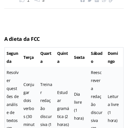
1
5
A dieta da FCC
Segun
Quart
Quint
Sábad
Domi
Terça
Sexta
da
a
a
o
ngo
Resolv
Reesc
er
rever
Conju
Treina
quest
a
gar
r
Estud
Dia
ões de
redaç
Leitur
dois
redaç
ar
livre
anális
ão
a livre
verbo
ão
gramá
(1
e de
discur
(1
s (30
discur
tica (2
hora)
textos
siva
hora)
minut
siva (1
horas)