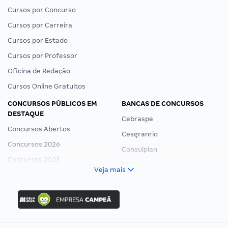
Cursos por Concurso
Cursos por Carreira
Cursos por Estado
Cursos por Professor
Oficina de Redação
Cursos Online Gratuitos
CONCURSOS PÚBLICOS EM
BANCAS DE CONCURSOS
DESTAQUE
Cebraspe
Concursos Abertos
Cesgranrio
Concursos 2026
Consulplan
Concursos 2025
FCC
Veja mais
Concurso Nacional Unificado
FGV
Concurso Ibama
Idecan
Concurso MPU
Selecon
Editais publicados
Uniase