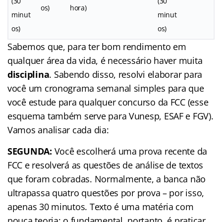
(30
(30
os)
hora)
minut
minut
os)
os)
Sabemos que, para ter bom rendimento em
qualquer área da vida, é necessário haver muita
disciplina
. Sabendo disso, resolvi elaborar para
você um cronograma semanal simples para que
você estude para qualquer concurso da FCC (esse
esquema também serve para Vunesp, ESAF e FGV).
Vamos analisar cada dia:
SEGUNDA:
Você escolherá uma prova recente da
FCC e resolverá as questões de análise de textos
que foram cobradas. Normalmente, a banca não
ultrapassa quatro questões por prova – por isso,
apenas 30 minutos. Texto é uma matéria com
pouca teoria; o fundamental, portanto, é praticar.