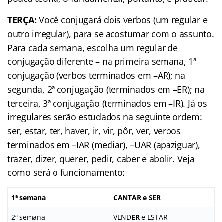
TERÇA:
Você conjugará dois verbos (um regular e
outro irregular), para se acostumar com o assunto.
Para cada semana, escolha um regular de
conjugação diferente – na primeira semana, 1ª
conjugação (verbos terminados em –AR); na
segunda, 2ª conjugação (terminados em –ER); na
terceira, 3ª conjugação (terminados em –IR). Já os
irregulares serão estudados na seguinte ordem:
ser
,
estar
,
ter
,
haver
,
ir
,
vir
,
pôr
,
ver
, verbos
terminados em –IAR (mediar), –UAR (apaziguar),
trazer, dizer, querer, pedir, caber e abolir. Veja
como será o funcionamento:
1ª semana
CANT
AR
e SER
2ª semana
VEND
ER
e ESTAR