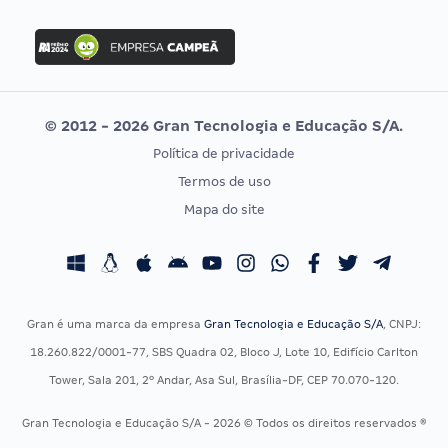
FGV
Concurso Ibama
Idecan
Concurso MPU
Selecon
Editais publicados
Uniase
© 2012 - 2026 Gran Tecnologia e Educação S/A.
Vunesp
Política de privacidade
CONCURSOS POR PROFISSÃO
EXAME DE ORDEM
Termos de uso
Concursos Administrativos
OAB
Mapa do site
Concursos Educação
Prova OAB
Concursos Fiscais
Calendário OAB
Concursos Jurídicos
Questões OAB
Concursos Militares
Recursos OAB
Gran é uma marca da empresa
Gran Tecnologia e Educação S/A
, CNPJ:
Concursos Policiais
Exame de Ordem
18.260.822/0001-77, SBS Quadra 02, Bloco J, Lote 10, Edifício Carlton
Concursos Saúde
Tower, Sala 201, 2º Andar, Asa Sul, Brasília-DF, CEP 70.070-120.
Concursos Tribunais
Gran Tecnologia e Educação S/A - 2026 © Todos os direitos reservados ®
Residência Multiprofissional