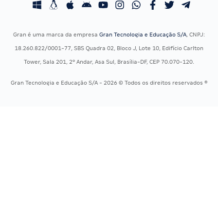
Concursos Jurídicos
Questões OAB
Concursos Militares
Recursos OAB
Gran é uma marca da empresa
Gran Tecnologia e Educação S/A
, CNPJ:
Concursos Policiais
Exame de Ordem
18.260.822/0001-77, SBS Quadra 02, Bloco J, Lote 10, Edifício Carlton
Concursos Saúde
Tower, Sala 201, 2º Andar, Asa Sul, Brasília-DF, CEP 70.070-120.
Concursos Tribunais
Gran Tecnologia e Educação S/A - 2026 © Todos os direitos reservados ®
Residência Multiprofissional