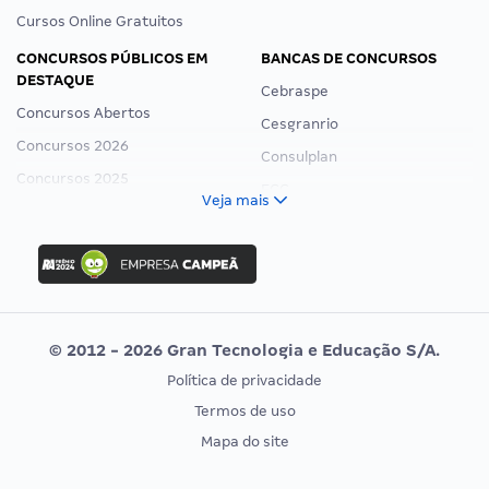
Cursos Online Gratuitos
CONCURSOS PÚBLICOS EM
BANCAS DE CONCURSOS
DESTAQUE
Cebraspe
Concursos Abertos
Cesgranrio
Concursos 2026
Consulplan
Concursos 2025
FCC
Veja mais
Concurso Nacional Unificado
FGV
Concurso Ibama
Idecan
Concurso MPU
Selecon
Editais publicados
Uniase
© 2012 - 2026 Gran Tecnologia e Educação S/A.
Vunesp
Política de privacidade
CONCURSOS POR PROFISSÃO
EXAME DE ORDEM
Termos de uso
Concursos Administrativos
OAB
Mapa do site
Concursos Educação
Prova OAB
Concursos Fiscais
Calendário OAB