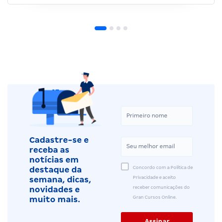
Cadastre-se e
receba as
notícias em
Concordo com a Política de
destaque da
Privacidade e aceito
semana, dicas,
receber comunicações do
novidades e
Gran Cursos Online.
muito mais.