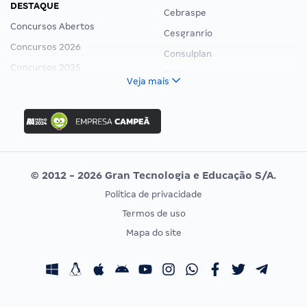
DESTAQUE
Cebraspe
Concursos Abertos
Cesgranrio
Concursos 2026
Consulplan
Concursos 2025
FCC
Veja mais
Concurso Nacional Unificado
FGV
Concurso Ibama
Idecan
Concurso MPU
Selecon
Editais publicados
Uniase
© 2012 - 2026 Gran Tecnologia e Educação S/A.
Vunesp
Política de privacidade
CONCURSOS POR PROFISSÃO
EXAME DE ORDEM
Termos de uso
Concursos Administrativos
OAB
Mapa do site
Concursos Educação
Prova OAB
Concursos Fiscais
Calendário OAB
Concursos Jurídicos
Questões OAB
Concursos Militares
Recursos OAB