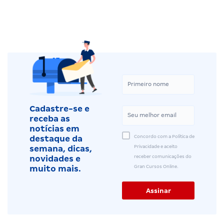
Cadastre-se e
receba as
notícias em
Concordo com a Política de
destaque da
Privacidade e aceito
semana, dicas,
receber comunicações do
novidades e
Gran Cursos Online.
muito mais.