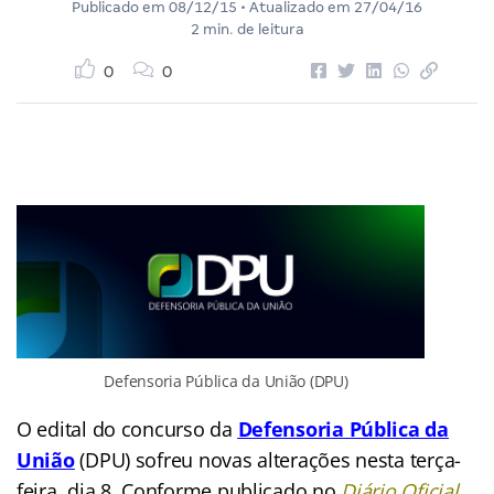
Publicado em
08/12/15
• Atualizado em
27/04/16
2 min. de leitura
0
0
Defensoria Pública da União (DPU)
O edital do concurso da
Defensoria Pública da
União
(DPU) sofreu novas alterações nesta terça-
feira, dia 8. Conforme publicado no
Diário Oficial