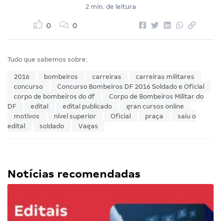
2 min. de leitura
0
0
Tudo que sabemos sobre:
2016
bombeiros
carreiras
carreiras militares
concurso
Concurso Bombeiros DF 2016 Soldado e Oficial
corpo de bombeiros do df
Corpo de Bombeiros Militar do
DF
edital
edital publicado
gran cursos online
motivos
nível superior
Oficial
praça
saiu o
edital
soldado
Vagas
Notícias recomendadas