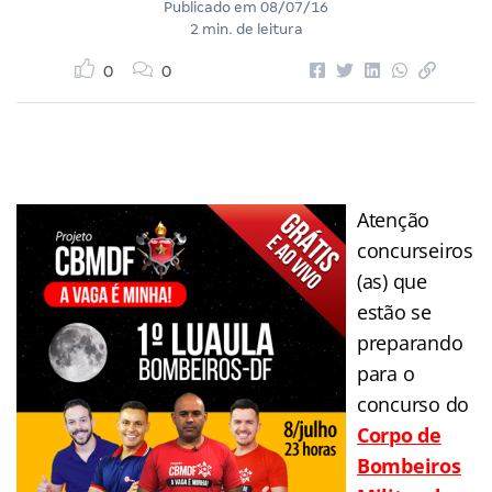
Publicado em
08/07/16
2 min. de leitura
0
0
Atenção
concurseiros
(as) que
estão se
preparando
para o
concurso do
Corpo de
Bombeiros