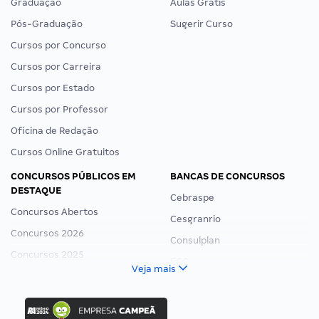
Graduação
Aulas Grátis
Pós-Graduação
Sugerir Curso
Cursos por Concurso
Cursos por Carreira
Cursos por Estado
Cursos por Professor
Oficina de Redação
Cursos Online Gratuitos
CONCURSOS PÚBLICOS EM
BANCAS DE CONCURSOS
DESTAQUE
Cebraspe
Concursos Abertos
Cesgranrio
Concursos 2026
Consulplan
Concursos 2025
FCC
Veja mais
Concurso Nacional Unificado
FGV
Concurso Ibama
Idecan
Concurso MPU