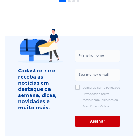
Cadastre-se e
receba as
notícias em
Concordo com a Política de
destaque da
Privacidade e aceito
semana, dicas,
receber comunicações do
novidades e
Gran Cursos Online.
muito mais.