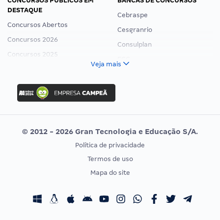
CONCURSOS PÚBLICOS EM
BANCAS DE CONCURSOS
DESTAQUE
Cebraspe
Concursos Abertos
Cesgranrio
Concursos 2026
Consulplan
Concursos 2025
FCC
Veja mais
Concurso Nacional Unificado
FGV
Concurso Ibama
Idecan
Concurso MPU
Selecon
Editais publicados
Uniase
© 2012 - 2026 Gran Tecnologia e Educação S/A.
Vunesp
Política de privacidade
CONCURSOS POR PROFISSÃO
EXAME DE ORDEM
Termos de uso
Concursos Administrativos
OAB
Mapa do site
Concursos Educação
Prova OAB
Concursos Fiscais
Calendário OAB
Concursos Jurídicos
Questões OAB