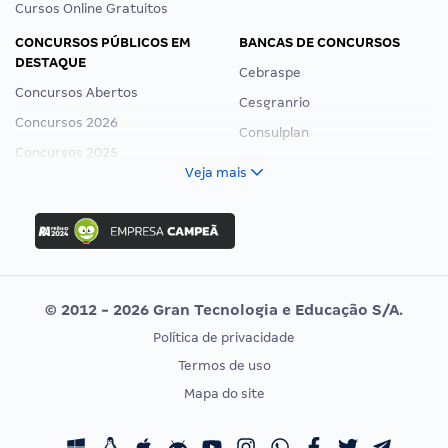
Cursos Online Gratuitos
CONCURSOS PÚBLICOS EM
BANCAS DE CONCURSOS
DESTAQUE
Cebraspe
Concursos Abertos
Cesgranrio
Concursos 2026
Consulplan
Concursos 2025
FCC
Veja mais
Concurso Nacional Unificado
FGV
Concurso Ibama
Idecan
Concurso MPU
Selecon
Editais publicados
Uniase
© 2012 - 2026 Gran Tecnologia e Educação S/A.
Vunesp
Política de privacidade
CONCURSOS POR PROFISSÃO
EXAME DE ORDEM
Termos de uso
Concursos Administrativos
OAB
Mapa do site
Concursos Educação
Prova OAB
Concursos Fiscais
Calendário OAB