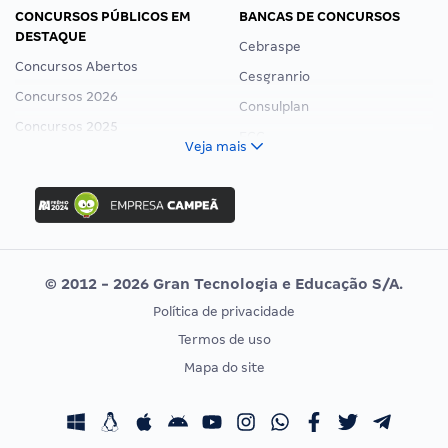
CONCURSOS PÚBLICOS EM
BANCAS DE CONCURSOS
DESTAQUE
Cebraspe
Concursos Abertos
Cesgranrio
Concursos 2026
Consulplan
Concursos 2025
FCC
Veja mais
Concurso Nacional Unificado
FGV
Concurso Ibama
Idecan
Concurso MPU
Selecon
Editais publicados
Uniase
© 2012 - 2026 Gran Tecnologia e Educação S/A.
Vunesp
Política de privacidade
CONCURSOS POR PROFISSÃO
EXAME DE ORDEM
Termos de uso
Concursos Administrativos
OAB
Mapa do site
Concursos Educação
Prova OAB
Concursos Fiscais
Calendário OAB
Concursos Jurídicos
Questões OAB