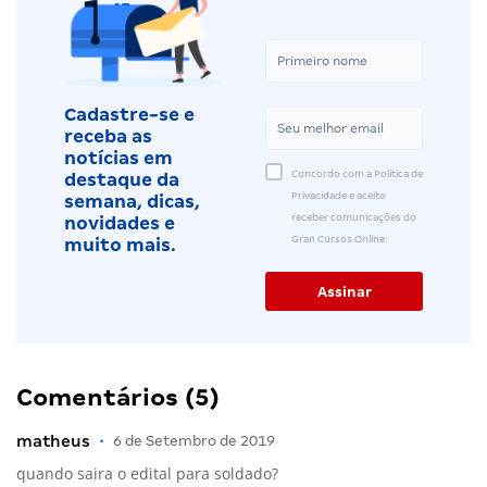
Cadastre-se e
receba as
notícias em
Concordo com a Política de
destaque da
Privacidade e aceito
semana, dicas,
receber comunicações do
novidades e
Gran Cursos Online.
muito mais.
Comentários (5)
matheus
•
6 de Setembro de 2019
quando saira o edital para soldado?