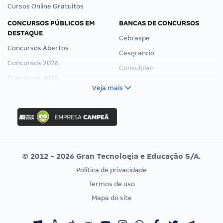
Cursos Online Gratuitos
CONCURSOS PÚBLICOS EM
BANCAS DE CONCURSOS
DESTAQUE
Cebraspe
Concursos Abertos
Cesgranrio
Concursos 2026
Consulplan
Concursos 2025
FCC
Veja mais
Concurso Nacional Unificado
FGV
Concurso Ibama
Idecan
Concurso MPU
Selecon
Editais publicados
Uniase
© 2012 - 2026 Gran Tecnologia e Educação S/A.
Vunesp
Política de privacidade
CONCURSOS POR PROFISSÃO
EXAME DE ORDEM
Termos de uso
Concursos Administrativos
OAB
Mapa do site
Concursos Educação
Prova OAB
Concursos Fiscais
Calendário OAB