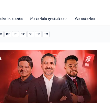
iro Iniciante
Materiais gratuitos
Webstories
O
RR
RS
SC
SE
SP
TO