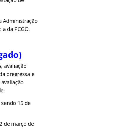
estação de
da Administração
cia da PCGO.
egado)
, avaliação
ida pregressa e
a avaliação
de.
, sendo 15 de
12 de março de