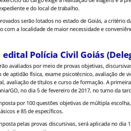
xercício do cargo exige a realização de viagens e a pr
expediente e do local de trabalho.
rovados serão lotados no estado de Goiás, a critério 
do com a localidade de maior necessidade e conveniên
edital Polícia Civil Goiás (Del
ão avaliados por meio de provas objetivas, discursivas
 de aptidão física, exame psicotécnico, avaliação de v
al, avaliação de títulos e curso de formação. A primeir
ia/GO, no dia 5 de fevereiro de 2017, no turno da tar
mposta por 100 questões objetivas de múltipla escolha
sicos e 85 de específicos.
mposta pelas provas discursivas, será aplicada no dia 