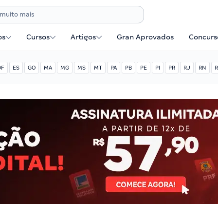
os
Cursos
Artigos
Gran Aprovados
Concurse
DF
ES
GO
MA
MG
MS
MT
PA
PB
PE
PI
PR
RJ
RN
R