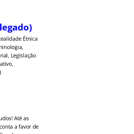
elegado)
ealidade Étnica
minologia,
nal, Legislação
ativo,
)
dos! Até as
onta a favor de