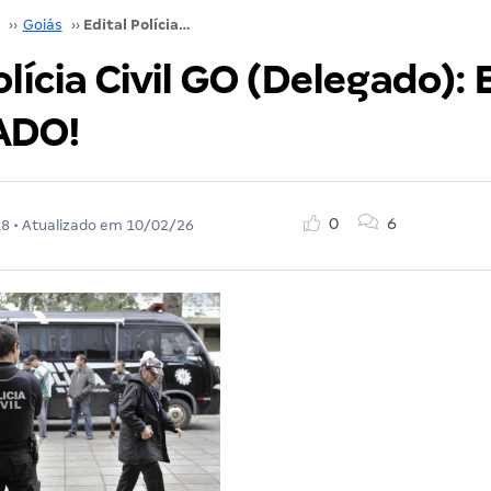
››
Goiás
››
Edital Polícia Civil GO (Delegado): EDITAL PUBLICADO!
olícia Civil GO (Delegado):
ADO!
0
6
18
• Atualizado em
10/02/26