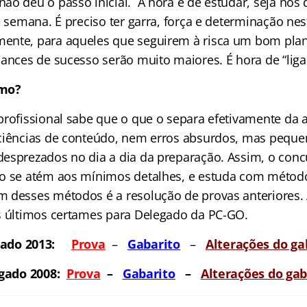
ão deu o passo inicial. A hora é de estudar, seja nos
e semana. É preciso ter garra, força e determinação nes
ente, para aqueles que seguirem à risca um bom pla
ances de sucesso serão muito maiores. É hora de “ligar
omo?
profissional sabe que o que o separa efetivamente da
ciências de conteúdo, nem erros absurdos, mas peque
esprezados no dia a dia da preparação. Assim, o conc
o se atém aos mínimos detalhes, e estuda com método,
 desses métodos é a resolução de provas anteriores.
s últimos certames para Delegado da PC-GO.
ado 2013:
Prova
–
Gabarit
o
–
Alterações do ga
gado 2008:
Prova
–
Gabarit
o
–
Alterações do gab