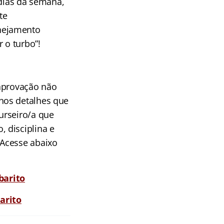
 dias da semana,
te
nejamento
 o turbo”!
 aprovação não
nos detalhes que
urseiro/a que
 disciplina e
 Acesse abaixo
barito
arito