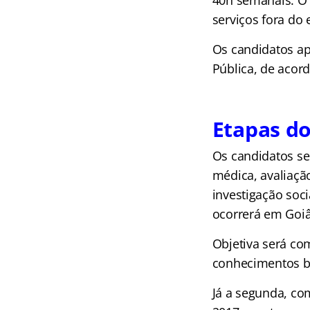
40h semanais. O e
serviços fora do 
Os candidatos ap
Pública, de acor
Etapas do 
Os candidatos ser
médica, avaliação
investigação soci
ocorrerá em Goiân
Objetiva será co
conhecimentos bá
Já a segunda, co