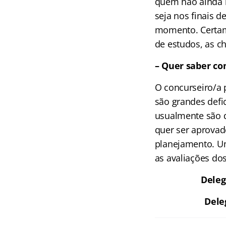
quem não ainda n
seja nos finais d
momento. Certam
de estudos, as ch
– Quer saber c
O concurseiro/a 
são grandes defi
usualmente são d
quer ser aprovad
planejamento. Um
as avaliações do
Deleg
Dele