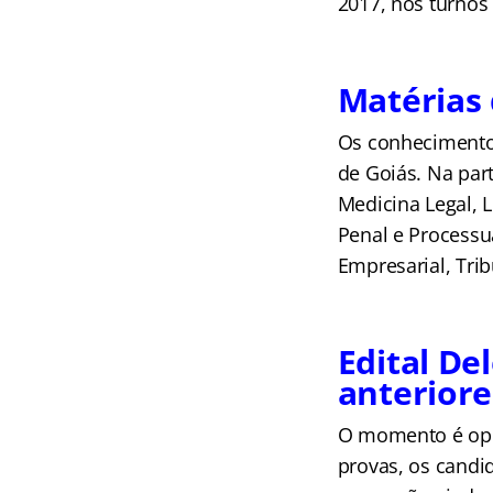
2017, nos turnos
Matérias 
Os conhecimentos
de Goiás. Na par
Medicina Legal, L
Penal e Processua
Empresarial, Trib
Edital De
anteriore
O momento é opo
provas, os candi