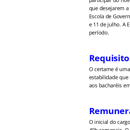
participar do no
que desejarem a 
Escola de Govern
e 11 de julho. A 
período.
Requisito
O certame é uma 
estabilidade que
aos bacharéis em
Remuneraç
O inicial do carg