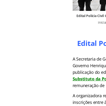
Edital Polícia Civil
inici
Edital P
A Secretaria de 
Governo Henrique 
publicação do ed
Substituto da Po
remuneração de 
A
organizadora re
inscrições entre 