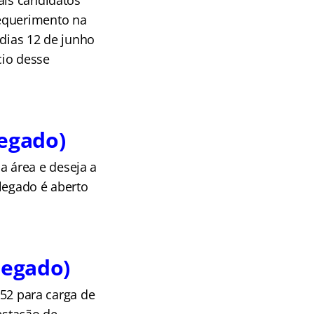
ais candidatos
requerimento na
 dias 12 de junho
cio desse
legado)
 área e deseja a
legado é aberto
legado)
,52 para carga de