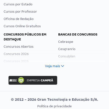
Cursos por Estado
Cursos por Professor
Oficina de Redação
Cursos Online Gratuitos
CONCURSOS PÚBLICOS EM
BANCAS DE CONCURSOS
DESTAQUE
Cebraspe
Concursos Abertos
Cesgranrio
Concursos 2026
Consulplan
Concursos 2025
FCC
Veja mais
Concurso Nacional Unificado
FGV
Concurso Ibama
Idecan
Concurso MPU
Selecon
Editais publicados
Uniase
© 2012 - 2026 Gran Tecnologia e Educação S/A.
Vunesp
Política de privacidade
CONCURSOS POR PROFISSÃO
EXAME DE ORDEM