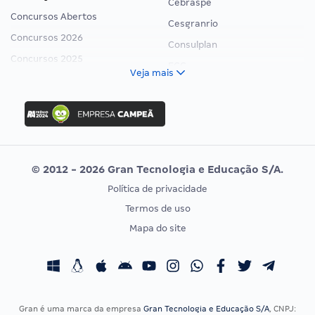
Cebraspe
Concursos Abertos
Cesgranrio
Concursos 2026
Consulplan
Concursos 2025
FCC
Veja mais
Concurso Nacional Unificado
FGV
Concurso Ibama
Idecan
Concurso MPU
Selecon
Editais publicados
Uniase
© 2012 - 2026 Gran Tecnologia e Educação S/A.
Vunesp
Política de privacidade
CONCURSOS POR PROFISSÃO
EXAME DE ORDEM
Termos de uso
Concursos Administrativos
OAB
Mapa do site
Concursos Educação
Prova OAB
Concursos Fiscais
Calendário OAB
Concursos Jurídicos
Questões OAB
Concursos Militares
Recursos OAB
Gran é uma marca da empresa
Gran Tecnologia e Educação S/A
, CNPJ: