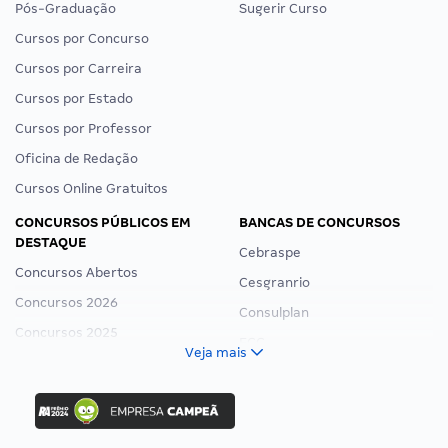
Pós-Graduação
Sugerir Curso
Cursos por Concurso
Cursos por Carreira
Cursos por Estado
Cursos por Professor
Oficina de Redação
Cursos Online Gratuitos
CONCURSOS PÚBLICOS EM
BANCAS DE CONCURSOS
DESTAQUE
Cebraspe
Concursos Abertos
Cesgranrio
Concursos 2026
Consulplan
Concursos 2025
FCC
Veja mais
Concurso Nacional Unificado
FGV
Concurso Ibama
Idecan
Concurso MPU
Selecon