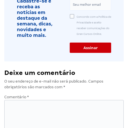
Cadastre-se e
receba as
notícias em
Concordo com a Política de
destaque da
Privacidade e aceito
semana, dicas,
receber comunicações do
novidades e
Gran Cursos Online.
muito mais.
Deixe um comentário
O seu endereço de e-mail não será publicado.
Campos
obrigatórios são marcados com
*
Comentário
*