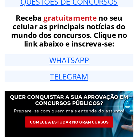
QUESTÕES DE CONCURSOS
Receba
gratuitamente
no seu
celular as principais notícias do
mundo dos concursos. Clique no
link abaixo e inscreva-se:
WHATSAPP
TELEGRAM
QUER CONQUISTAR A SUA APROVAÇÃO EM
CONCURSOS PÚBLICOS?
Prepare-se com quem mais entende do assunto!
COMECE A ESTUDAR NO GRAN CURSOS